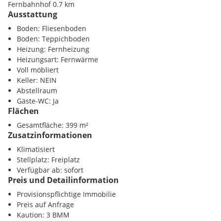
Erdgeschoß: ca. 162 m² Nutzfläche
Fernbahnhof 0.7 km
- Großer Ausstellungsraum
Ausstattung
Autobahn 20 km
- Heizraum bzw. Müllabstellraum
Boden: Fliesenboden
- Beheizung über Decken- und Wandheizung
Sonstige
Boden: Teppichboden
Obergeschoß: ca. 237 m² Nutzfläche
Zentrum 3 km
Heizung: Fernheizung
- Großzügige Büroräumlichkeiten
Heizungsart: Fernwärme
- Voll klimatisiert
Voll möbliert
Dachgeschoß:
Keller: NEIN
- Abstellraum vorhanden
Abstellraum
Gäste-WC: Ja
Ausstattung
Flächen
- Heizung: Fernwärme
- Erdgeschoß mit Decken- und Wandheizung
Gesamtfläche: 399 m²
Zusatzinformationen
- Obergeschoß mit Klimaanlage
- Zentrale Lage im Ortskern von Fehring
Klimatisiert
- Parkplätze direkt am Objekt (4 Stellplätze)
Stellplatz: Freiplatz
Verfügbar ab: sofort
Besonderheiten
Preis und Detailinformation
- Flexible Nutzungsmöglichkeiten (Büro, Praxis, Ausstellung,
Provisionspflichtige Immobilie
Studio u. v. m.
Preis auf Anfrage
- Gute Sichtbarkeit und Erreichbarkeit
Kaution: 3 BMM
- Gepflegter Zustand