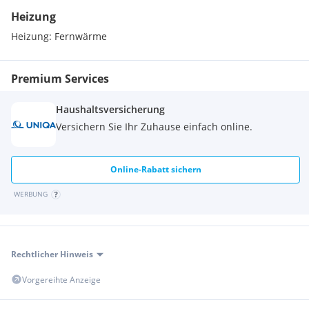
- Besichtigung jederzeit nach Vereinbarung möglich
Heizung
Heizung:
Fernwärme
Miete & Konditionen
- Miete sowie weitere Informationen auf Anfrage
- Besichtigung: nach Vereinbarung gerne möglich, wir freuen
Premium Services
uns auf Ihre Anfrage!
Haushaltsversicherung
Versichern Sie Ihr Zuhause einfach online.
Online-Rabatt sichern
WERBUNG
Rechtlicher Hinweis
Vorgereihte Anzeige