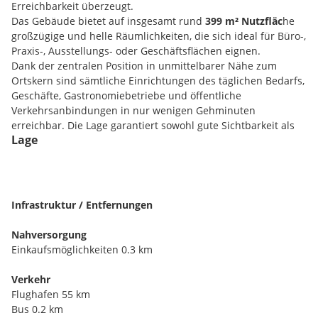
Erreichbarkeit überzeugt.
Das Gebäude bietet auf insgesamt rund
399 m² Nutzfläc
he
großzügige und helle Räumlichkeiten, die sich ideal für Büro-,
Praxis-, Ausstellungs- oder Geschäftsflächen eignen.
Dank der zentralen Position in unmittelbarer Nähe zum
Ortskern sind sämtliche Einrichtungen des täglichen Bedarfs,
Geschäfte, Gastronomiebetriebe und öffentliche
Verkehrsanbindungen in nur wenigen Gehminuten
erreichbar. Die Lage garantiert sowohl gute Sichtbarkeit als
Lage
auch hohe Kundenfrequenz - ideale Voraussetzungen für
eine erfolgreiche gewerbliche Nutzung.
Direkt neben dem Gebäude befindet sich ein
Parkplatz mit
vier Abstellplätzen
, der Kunden und Mitarbeitern
gleichermaßen zur Verfügung steht.
Infrastruktur / Entfernungen
Die Kombination aus moderner technischer Ausstattung,
flexibler Raumaufteilung und optimaler Lage macht dieses
Nahversorgung
Objekt zu einer besonders interessanten Gelegenheit für
Einkaufsmöglichkeiten 0.3 km
Unternehmerinnen und Unternehmer, die Wert auf
repräsentative Räumlichkeiten legen
Verkehr
Flughafen 55 km
Flächenaufstellung
Bus 0.2 km