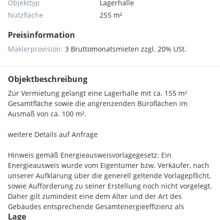
Objekttyp
Lagerhalle
Nutzfläche
255 m²
Preisinformation
Maklerprovision:
3 Bruttomonatsmieten zzgl. 20% USt.
Objektbeschreibung
Zur Vermietung gelangt eine Lagerhalle mit ca. 155 m²
Gesamtfläche sowie die angrenzenden Büroflächen im
Ausmaß von ca. 100 m².
weitere Details auf Anfrage
Hinweis gemäß Energieausweisvorlagegesetz: Ein
Energieausweis wurde vom Eigentümer bzw. Verkäufer, nach
unserer Aufklärung über die generell geltende Vorlagepflicht,
sowie Aufforderung zu seiner Erstellung noch nicht vorgelegt.
Daher gilt zumindest eine dem Alter und der Art des
Gebäudes entsprechende Gesamtenergieeffizienz als
Lage
vereinbart. Wir übernehmen keinerlei Gewähr oder Haftung