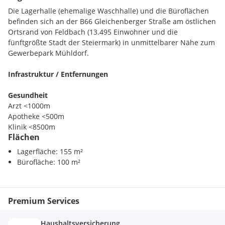
für die tatsächliche Energieeffizienz der angebotenen
Die Lagerhalle (ehemalige Waschhalle) und die Büroflächen
Immobilie.
befinden sich an der B66 Gleichenberger Straße am östlichen
Ortsrand von Feldbach (13.495 Einwohner und die
Wir weisen darauf hin, dass zwischen dem Vermittler und
fünftgrößte Stadt der Steiermark) in unmittelbarer Nähe zum
dem zu vermittelnden Dritten ein familiäres oder
Gewerbepark Mühldorf.
wirtschaftliches Naheverhältnis besteht.
Infrastruktur / Entfernungen
Der Vermittler ist als Doppelmakler tätig.
Gesundheit
Arzt <1000m
Apotheke <500m
Wir bitten um Verständnis, dass auf Grund unserer
Klinik <8500m
Nachweispflicht gegenüber dem Abgeber nur Anfragen mit
Flächen
Krankenhaus <2500m
vollständigen Kontaktdaten (Vor- und Nachname/Firma,
Lagerfläche: 155 m²
Telefonnummer, E-Mail) beantwortet werden können.
Kinder / Schulen
Bürofläche: 100 m²
Schule <1500m
Alle Angaben erfolgen aufgrund von Informationen und
Kindergarten <1500m
Unterlagen, die uns vom Abgeber und/oder Dritten zur
Universität <9000m
Verfügung gestellt wurden und sind ohne Gewähr. Alle
Premium Services
Höhere Schule <9000m
Flächen- und sonstigen Maßangaben sind ca. Angaben und
ohne Gewähr. Wir weisen Sie darauf hin, dass wir kraft
Nahversorgung
Haushaltsversicherung