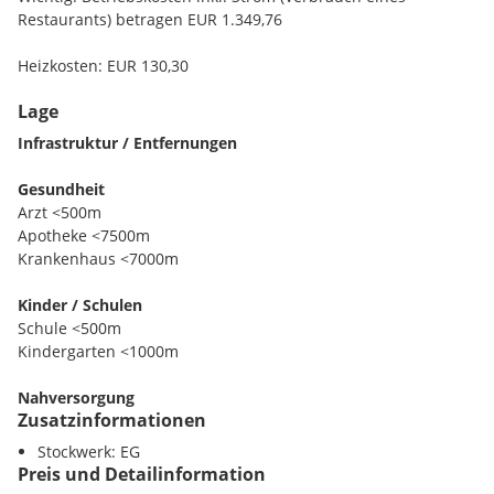
Restaurants) betragen EUR 1.349,76
Heizkosten: EUR 130,30
Lage
Miete von EUR 2112,52 bereits inkl. BK, HK & Strom (exkl.
USt.)
Infrastruktur / Entfernungen
Gesundheit
Arzt <500m
Apotheke <7500m
Krankenhaus <7000m
Kinder / Schulen
Schule <500m
Kindergarten <1000m
Nahversorgung
Zusatzinformationen
Supermarkt <1000m
Bäckerei <6000m
Stockwerk: EG
Einkaufszentrum <7000m
Preis und Detailinformation