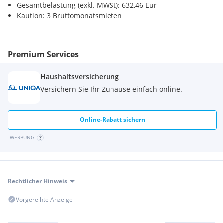
Gesamtbelastung (exkl. MWSt): 632,46 Eur
Verkehr
Kaution: 3 Bruttomonatsmieten
Bahnhof <4500m
Flughafen <4000m
Sonstige
Premium Services
Bank <500m
Post <500m
Haushaltsversicherung
Polizei <5500m
Versichern Sie Ihr Zuhause einfach online.
Online-Rabatt sichern
WERBUNG
Rechtlicher Hinweis
Vorgereihte Anzeige