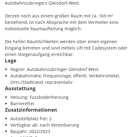
Autobahnzubringers Gleisdorf-West.
Derzeit noch aus einem großen Raum mit ca. 169 m²
bestehend, ist nach Absprache mit dem Vermieter eine
individuelle Raumaufteilung möglich.
Die hellen Räumlichkeiten werden über einen eigenen
Eingang betreten und sind mittels Lift mit Codesystem oder
einen Stiegenaufgang erreichbar.
Lage
Zwei WC-Anlagen (Damen u. Herren) sind der Mietfläche
Region: Autobahnzubringer Gleisdorf West
zugehörig.
Autobahnnähe, Frequenzlage, öffentl. Verkehrsmittel,
Des Weiteren sind die Anschlüsse für eine Teeküche
Orts-/Stadtrand, repräsentativ
vorhanden.
Ausstattung
Heizung: Fussbodenheizung
Das gesamte Gebäude wird mit Fußbodenheizung über eine
Barrierefrei
Luftwärmepumpe beheizt, eine Klimaanlage sorgt im Sommer
Zusatzinformationen
für angenehme Temperaturen.
Die Fußböden können z. B. mit Fliesen- bzw. Kunstharzboden
Autostellplatz frei: 2
ausgestattet werden.
Verfügbar ab: nach Vereinbarung
Baujahr: 2022/2023