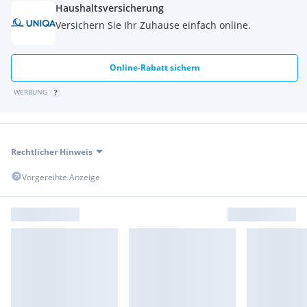
Haushaltsversicherung
Wir freuen uns auf Ihre schriftliche Anfrage und stehen für
Versichern Sie Ihr Zuhause einfach online.
weitere Fragen und einen Besichtigungstermin gerne zur
Verfügung.
Online-Rabatt sichern
WERBUNG
Rechtlicher Hinweis
Vorgereihte Anzeige