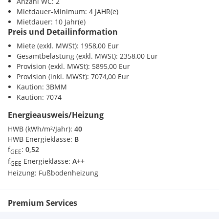
Die moderne Technik der Datenleitungen (Glasfaser-Internet)
Anzahl WC: 2
und die hochwertige Ausstattung der Bürofläche bieten die
Mietdauer-Minimum: 4 JAHR(e)
besten Voraussetzungen für einen erfolgreichen
Mietdauer: 10 Jahr(e)
Preis und Detailinformation
Unternehmensstandort.
Miete (exkl. MWSt): 1958,00 Eur
Zwei Freiparkplätze sind im Mietpreis inbegriffen,
Gesamtbelastung (exkl. MWSt): 2358,00 Eur
Kundenparkplätze sind ebenfalls vorhanden.
Provision (exkl. MWSt): 5895,00 Eur
Provision (inkl. MWSt): 7074,00 Eur
Weiters gibt es die Möglichkeit, weitere Parkplätze
Kaution: 3BMM
anzumieten.
Kaution: 7074
Durch die hervorragende Lage nahe dem Autobahnzubringer
Energieausweis/Heizung
Gleisdorf-West eignet sich dieses Objekt bestens als neuer
HWB (kWh/m²/Jahr):
40
Firmenstandort.
HWB Energieklasse:
B
Eine Einkaufsmöglichkeit, sowie Restaurants und öffentliche
f
:
0,52
GEE
Verkehrsmittel sind in wenigen Gehminuten zu erreichen.
f
Energieklasse:
A++
GEE
Heizung:
Fußbodenheizung
Der angegebene Mietpreis beinhaltet den Hauptmietzins
(netto EUR 1.958,00) und die Betriebskosten (netto ca. EUR
400,00), sowie 2 Freiparkplätze.
Premium Services
Die Heizkosten werden nach Verbrauch berechnet.