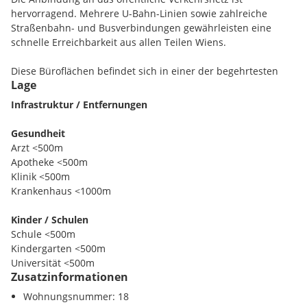
hervorragend. Mehrere U-Bahn-Linien sowie zahlreiche
Straßenbahn- und Busverbindungen gewährleisten eine
schnelle Erreichbarkeit aus allen Teilen Wiens.
Diese Büroflächen befindet sich in einer der begehrtesten
Lage
Adressen der Wiener Innenstadt. Die zentrale Lage im
historischen Stadtkern verbindet urbanes Flair mit
Infrastruktur / Entfernungen
hervorragender Erreichbarkeit und bietet ideale
Voraussetzungen für Unternehmen mit hohen Ansprüchen
Gesundheit
an Standortqualität und Repräsentation.
Arzt <500m
Apotheke <500m
Besondere Dachgeschossflächen, ein professionelles
Klinik <500m
Arbeitsumfeld sowie die unmittelbare Nähe zu wichtigen
Krankenhaus <1000m
Geschäfts- und Dienstleistungsstandorten schaffen optimale
Rahmenbedingungen für moderne Unternehmen. Die
Kinder / Schulen
Umgebung zeichnet sich durch eine ausgezeichnete
Schule <500m
Infrastruktur mit vielfältigen Gastronomie-, Einkaufs- und
Kindergarten <500m
Serviceangeboten aus.
Universität <500m
Zusatzinformationen
Höhere Schule <1000m
Wohnungsnummer: 18
Nahversorgung