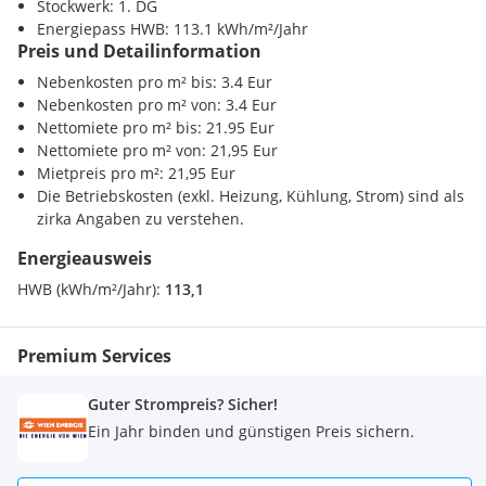
Stockwerk: 1. DG
Die
Betriebskosten
(exkl. Heizung, Kühlung, Strom) sind als
Supermarkt <500m
Energiepass HWB: 113.1 kWh/m²/Jahr
zirka Angaben zu verstehen.
Bäckerei <500m
Preis und Detailinformation
Einkaufszentrum <1000m
Nebenkosten pro m² bis: 3.4 Eur
Nebenkosten pro m² von: 3.4 Eur
Verkehr
Mietvertragslaufzeit: befristet, 5 Jahre Laufzeit
Nettomiete pro m² bis: 21.95 Eur
U-Bahn <500m
Nettomiete pro m² von: 21,95 Eur
Bahnhof <500m
Kaution: 3 bis 6 Bruttomonatsmieten je nach Bonität
Mietpreis pro m²: 21,95 Eur
Autobahnanschluss <3500m
Die Betriebskosten (exkl. Heizung, Kühlung, Strom) sind als
Provision: 3 Bruttomonatsmieten
zirka Angaben zu verstehen.
Sonstige
Bank <500m
Energieausweis
Post <500m
HWB (kWh/m²/Jahr):
113,1
Polizei <500m
Highlights:
Premium Services
Exklusive Innenstadtadresse
Repräsentativer Unternehmensstandort
Hervorragende öffentliche Verkehrsanbindung
Guter Strompreis? Sicher!
Ausgezeichnete Infrastruktur im direkten Umfeld
Ein Jahr binden und günstigen Preis sichern.
Vielfältige Gastronomie- und Nahversorgungsangebote
Attraktives historisches Umfeld