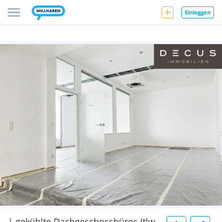
Einloggen
| gekühlte Dachgeschossbüros (tlw.