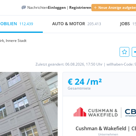
Nachrichten
Einloggen
|
Registrieren
Neue Anzeige aufgeb
OBILIEN
AUTO & MOTOR
JOBS
112.439
205.413
1
irk, Innere Stadt
Zuletzt geändert:
06.08.2026, 17:50 Uhr
|
willhaben-Code:
€ 24 /m²
Gesamtmiete
Cushman & Wakefield | C
Unternehmen