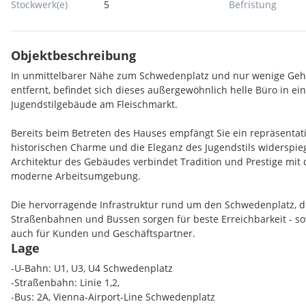
Stockwerk(e)
5
Befristung
Objektbeschreibung
In unmittelbarer Nähe zum Schwedenplatz und nur wenige Ge
entfernt, befindet sich dieses außergewöhnlich helle Büro in ei
Jugendstilgebäude am Fleischmarkt.
Bereits beim Betreten des Hauses empfängt Sie ein repräsentati
historischen Charme und die Eleganz des Jugendstils widerspiege
Architektur des Gebäudes verbindet Tradition und Prestige mit
moderne Arbeitsumgebung.
Die hervorragende Infrastruktur rund um den Schwedenplatz, 
Straßenbahnen und Bussen sorgen für beste Erreichbarkeit - sow
auch für Kunden und Geschäftspartner.
Lage
Mit seiner besonderen Lage, den großzügigen, hellen Räumen u
-U-Bahn: U1, U3, U4 Schwedenplatz
Jugendstil-Ambiente ist dieses Büro die perfekte Adresse für U
-Straßenbahn: Linie 1,2,
eine repräsentative und inspirierende Arbeitsumgebung legen.
-Bus: 2A, Vienna-Airport-Line Schwedenplatz