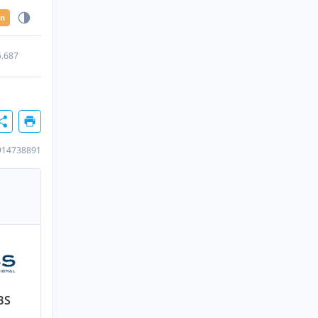
en
5.687
914738891
BS