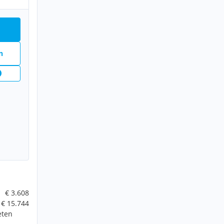
n
€ 3.608
€ 15.744
eten