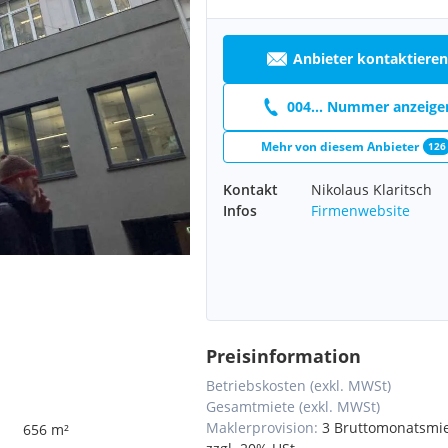
Anbieter kontaktieren
004... Nummer anzeige
Mehr von diesem Anbieter
126
Kontakt
Nikolaus Klaritsch
Infos
Firmenwebsite
Preisinformation
Betriebskosten (exkl. MWSt)
Gesamtmiete (exkl. MWSt)
Maklerprovision:
3 Bruttomonatsmi
656 m²