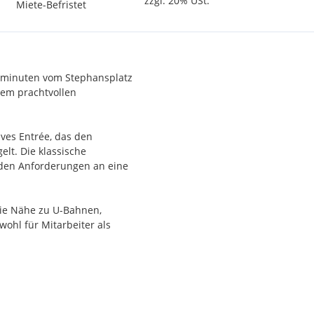
zzgl. 20% USt.
Miete-Befristet
hminuten vom Stephansplatz
nem prachtvollen
ves Entrée, das den
lt. Die klassische
 den Anforderungen an eine
die Nähe zu U-Bahnen,
ohl für Mitarbeiter als
nd dem stilvollen
nternehmen, die Wert auf