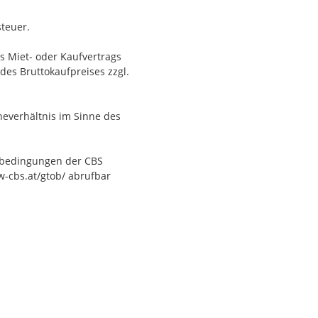
steuer.
s Miet- oder Kaufvertrags
 des Bruttokaufpreises an
s Miet- oder Kaufvertrags
des Bruttokaufpreises zzgl.
heverhältnis im Sinne des
heverhältnis im Sinne des
tsbedingungen der CBS
w-cbs.at/gtob/ abrufbar
tsbedingungen der CBS
w-cbs.at/gtob/ abrufbar