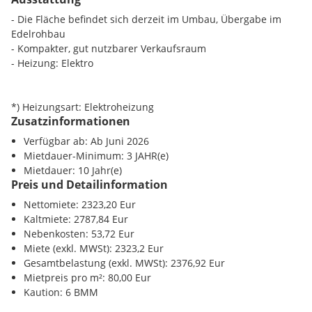
Öffentliche Verkehrsanbindung
- Die Fläche befindet sich derzeit im Umbau, Übergabe im
- U-Bahn: U1, U2, U4
Edelrohbau
- Straßenbahn: 1, 2, D, 62, 71
- Kompakter, gut nutzbarer Verkaufsraum
- Bus: 2A, 59A
- Heizung: Elektro
- Badner Bahn: in kurzer Distanz erreichbar
*) Heizungsart: Elektroheizung
Zusatzinformationen
Verfügbar ab: Ab Juni 2026
Mietdauer-Minimum: 3 JAHR(e)
Mietdauer: 10 Jahr(e)
Preis und Detailinformation
Nettomiete: 2323,20 Eur
Kaltmiete: 2787,84 Eur
Nebenkosten: 53,72 Eur
Miete (exkl. MWSt): 2323,2 Eur
Gesamtbelastung (exkl. MWSt): 2376,92 Eur
Mietpreis pro m²: 80,00 Eur
Kaution: 6 BMM