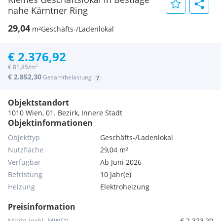
nahe Kärntner Ring
29,04
m²
Geschäfts-/Ladenlokal
€ 2.376,92
€ 81,85/m²
€ 2.852,30
Gesamtbelastung
Objektstandort
1010 Wien, 01. Bezirk, Innere Stadt
Objektinformationen
Objekttyp
Geschäfts-/Ladenlokal
Nutzfläche
29,04 m²
Verfügbar
Ab Juni 2026
Befristung
10 Jahr(e)
Heizung
Elektroheizung
Preisinformation
Miete (exkl. MWSt)
€ 2.323,20