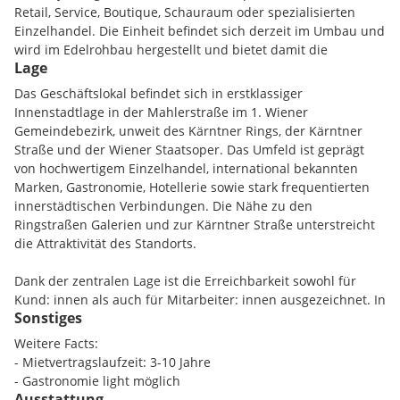
Retail, Service, Boutique, Schauraum oder spezialisierten
Einzelhandel. Die Einheit befindet sich derzeit im Umbau und
wird im Edelrohbau hergestellt und bietet damit die
Lage
Möglichkeit, das Geschäftslokal an die jeweilige Marken- und
Nutzungsidee anzupassen.
Das Geschäftslokal befindet sich in erstklassiger
Innenstadtlage in der Mahlerstraße im 1. Wiener
Der Grundriss umfasst einen Verkaufsraum sowie einer
Gemeindebezirk, unweit des Kärntner Rings, der Kärntner
Nebenfläche und Sanitärbereich. Die Umgebung zählt zu den
Straße und der Wiener Staatsoper. Das Umfeld ist geprägt
etabliertesten Geschäftsadressen Wiens und überzeugt
von hochwertigem Einzelhandel, international bekannten
durch hohe Kundenfrequenz, internationale Besucher: innen
Marken, Gastronomie, Hotellerie sowie stark frequentierten
und ein repräsentatives Umfeld.
innerstädtischen Verbindungen. Die Nähe zu den
Ringstraßen Galerien und zur Kärntner Straße unterstreicht
die Attraktivität des Standorts.
Dank der zentralen Lage ist die Erreichbarkeit sowohl für
Kund: innen als auch für Mitarbeiter: innen ausgezeichnet. In
Sonstiges
fußläufiger Distanz befinden sich die U-Bahn-Knoten
Karlsplatz und Stephansplatz; im unmittelbaren Umfeld
Weitere Facts:
bestehen außerdem Anbindungen über Straßenbahn und
- Mietvertragslaufzeit: 3-10 Jahre
Bus, insbesondere im Bereich Oper/Karlsplatz.
- Gastronomie light möglich
Ausstattung