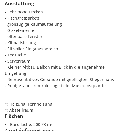
Ausstattung
Objekt besonders attraktiv für Unternehmen, die sowohl
repräsentative Präsenz als auch urbane Anbindung schätzen.
- Sehr hohe Decken
- Fischgrätparkett
- großzügige Raumaufteilung
- Glaselemente
- öffenbare Fenster
- Klimatisierung
- Stilvoller Eingangsbereich
- Teeküche
- Serverraum
- Kleiner Altbau-Balkon mit Blick in die angenehme
Umgebung
- Repräsentatives Gebäude mit gepflegtem Stiegenhaus
- Ruhige, aber zentrale Lage beim Museumsquartier
*) Heizung: Fernheizung
*) Abstellraum
Flächen
Bürofläche: 200,73 m²
Zusatzinformationen