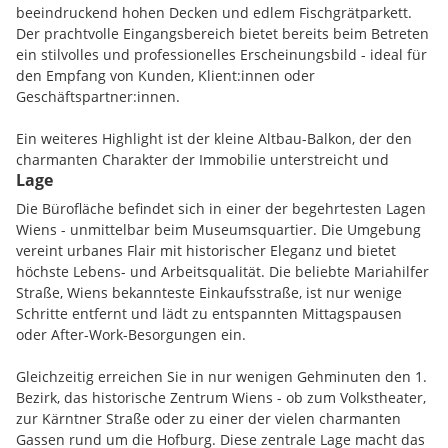
beeindruckend hohen Decken und edlem Fischgrätparkett.
Der prachtvolle Eingangsbereich bietet bereits beim Betreten
ein stilvolles und professionelles Erscheinungsbild - ideal für
den Empfang von Kunden, Klient:innen oder
Geschäftspartner:innen.
Ein weiteres Highlight ist der kleine Altbau-Balkon, der den
charmanten Charakter der Immobilie unterstreicht und
Lage
gleichzeitig eine ruhige Rückzugsmöglichkeit für kurze
Pausen bietet.
Die Bürofläche befindet sich in einer der begehrtesten Lagen
Wiens - unmittelbar beim Museumsquartier. Die Umgebung
vereint urbanes Flair mit historischer Eleganz und bietet
höchste Lebens- und Arbeitsqualität. Die beliebte Mariahilfer
Straße, Wiens bekannteste Einkaufsstraße, ist nur wenige
Schritte entfernt und lädt zu entspannten Mittagspausen
oder After-Work-Besorgungen ein.
Gleichzeitig erreichen Sie in nur wenigen Gehminuten den 1.
Bezirk, das historische Zentrum Wiens - ob zum Volkstheater,
zur Kärntner Straße oder zu einer der vielen charmanten
Gassen rund um die Hofburg. Diese zentrale Lage macht das