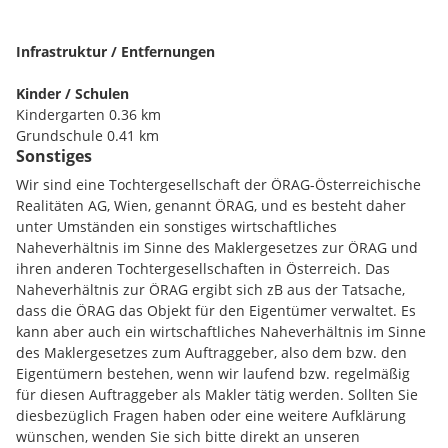
ist die ausgezeichnete Anbindung mit nur einer Schnellbahn-
Station (Wien Mitte Landstraße) an den Flughafen Wien-
Schwechat durch den City Airport Train (CAT). Ebenfalls steht
Infrastruktur / Entfernungen
eine große Garage im Haus zur Verfügung.
Kinder / Schulen
Die Büroflächen verfügen über sehr flexible Grundrisse, die
Kindergarten 0.36 km
nach Mieterwunsch auf die individuellen Bedürfnisse
Grundschule 0.41 km
angepasst werden können. Im EG können zusätzlich
Sonstiges
Realschule 0.78 km
großzügige Innenhofbereiche genutzt werden. Derzeit sind
Gymnasium 0.63 km
Wir sind eine Tochtergesellschaft der ÖRAG-Österreichische
die Büroflächen über die zentrale Lobby erschlossen. Die
Hauptschule 4.08 km
Realitäten AG, Wien, genannt ÖRAG, und es besteht daher
Möglichkeit zur Schaffung eines selbständigen Zugangs kann
unter Umständen ein sonstiges wirtschaftliches
gemeinsam mit dem Eigentümer der Liegenschaft geprüft
Nahversorgung
Naheverhältnis im Sinne des Maklergesetzes zur ÖRAG und
werden.
Einkaufsmöglichkeiten 0.79 km
ihren anderen Tochtergesellschaften in Österreich. Das
Gaststätten 0.17 km
Naheverhältnis zur ÖRAG ergibt sich zB aus der Tatsache,
Verfügbare Flächen:
dass die ÖRAG das Objekt für den Eigentümer verwaltet. Es
1.OG, Top 3+4, ca. 1.270 m² - verfügbar ab 01.10.2026
Verkehr
kann aber auch ein wirtschaftliches Naheverhältnis im Sinne
2.OG, gesamt ca. 1.887 m² - verfügbar ab 01.01.2027
Flughafen 16.77 km
des Maklergesetzes zum Auftraggeber, also dem bzw. den
2.OG, Top 1, ca. 1.300 m²
Fernbahnhof 0.21 km
Eigentümern bestehen, wenn wir laufend bzw. regelmäßig
2.OG, Top 2, ca. 590 m²
Autobahn 1.70 km
für diesen Auftraggeber als Makler tätig werden. Sollten Sie
Nettomiete/m²/Monat: tba
U Bahn 0.55 km
diesbezüglich Fragen haben oder eine weitere Aufklärung
Bus 0.04 km
wünschen, wenden Sie sich bitte direkt an unseren
9.OG gesamt ca. 1.782 m²