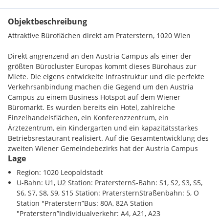
Objektbeschreibung
Attraktive Büroflächen direkt am Praterstern, 1020 Wien
Direkt angrenzend an den Austria Campus als einer der
größten Bürocluster Europas kommt dieses Bürohaus zur
Miete. Die eigens entwickelte Infrastruktur und die perfekte
Verkehrsanbindung machen die Gegend um den Austria
Campus zu einem Business Hotspot auf dem Wiener
Büromarkt. Es wurden bereits ein Hotel, zahlreiche
Einzelhandelsflächen, ein Konferenzzentrum, ein
Ärztezentrum, ein Kindergarten und ein kapazitätsstarkes
Betriebsrestaurant realisiert. Auf die Gesamtentwicklung des
zweiten Wiener Gemeindebezirks hat der Austria Campus
Lage
großen positiven Einfluss.
Region: 1020 Leopoldstadt
Der Standort ist perfekt an das öffentliche Netz in Wien
U-Bahn: U1, U2 Station: PratersternS-Bahn: S1, S2, S3, S5,
angebunden: durch den Verkehrsknotenpunkt Praterstern
S6, S7, S8, S9, S15 Station: PratersternStraßenbahn: 5, O
insbesondere mit den U-Bahn-Linien U1 und U2, sowie durch
Station "Praterstern”Bus: 80A, 82A Station
den Schnellbahn-Bahnhof Praterstern. Ein weiterer Pluspunkt
"Praterstern”Individualverkehr: A4, A21, A23