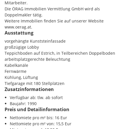
Mitarbeiter.
9.OG, Top 1, ca. 1.279 m²
Sonstige
Die ÖRAG Immobilien Vermittlung GmbH wird als
9.OG, Top 2, ca. 503 m²
Zentrum 2.18 km
Doppelmakler tätig.
Nettomiete/m²/Monat: EUR 15,50
Weitere Immobilien finden Sie auf unserer Website
www.oerag.at.
10.OG, Top 1, ca. 1.254 m²
Ausstattung
Nettomiete/m²/Monat: EUR 16,00
vorgehängte Kunststeinfassade
Betriebskostenakonto/Netto/m²/Monat: dzt. ca. EUR 2,83
großzügige Lobby
Heizkosten/Netto/m²/Monat: dzt. ca. EUR 1,30
Teppichboden auf Estrich, in Teilbereichen Doppelboden
arbeitsplatzgerechte Beleuchtung
Endenergiebedarf: 0.00
Kabelkanäle
Fernwärme
Kühlung, Lüftung
Tiefgarage mit 180 Stellplätzen
Zusatzinformationen
Verfügbar ab: tlw. ab sofort
Baujahr: 1990
Preis und Detailinformation
Nettomiete pro m² bis: 16 Eur
Nettomiete pro m² von: 15,5 Eur