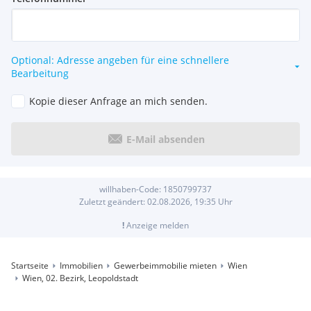
Wir weisen darauf hin, dass zwischen dem Vermittler und
dem zu vermittelnden Dritten ein familiäres oder
wirtschaftliches Naheverhältnis besteht.
Optional: Adresse angeben für eine schnellere
Der Vermittler ist als Doppelmakler tätig.
Bearbeitung
Kopie dieser Anfrage an mich senden.
E-Mail absenden
willhaben-Code:
1850799737
Zuletzt geändert:
02.08.2026, 19:35
Uhr
!
Anzeige melden
Startseite
Immobilien
Gewerbeimmobilie mieten
Wien
Wien, 02. Bezirk, Leopoldstadt