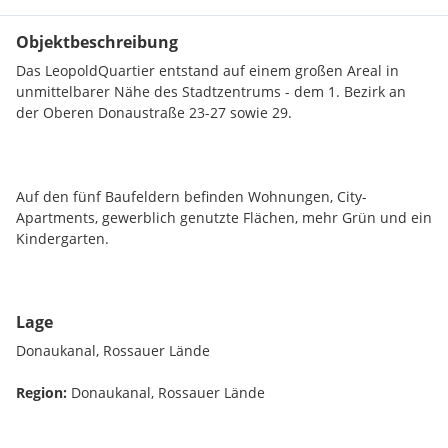
Objektbeschreibung
Das LeopoldQuartier entstand auf einem großen Areal in
unmittelbarer Nähe des Stadtzentrums - dem 1. Bezirk an
der Oberen Donaustraße 23-27 sowie 29.
Auf den fünf Baufeldern befinden Wohnungen, City-
Apartments, gewerblich genutzte Flächen, mehr Grün und ein
Kindergarten.
Lage
Das Bürogebäude im LeopoldQuartier in Holzhybridbauweise
umfasst ca. 22.000 m² und ist ein Musterbeispiel für
Donaukanal, Rossauer Lände
nachhaltigen Bürobau.
Region:
Donaukanal, Rossauer Lände