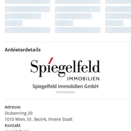
Flexible Raumkonfiguration
Hohlraumboden (Büro) / Doppelboden (Gang)
Heizung & Kühlung mit abgehängten Deckensegeln
Akustikdecken
Raumhöhe 2,80 m
Außenliegender Sonnenschutz
Öffenbare Fenster
Anbieterdetails
Holz: Fichte, FSC zertifiziert
Zutrittssystem
Verfügbare Flächen:
Spiegelfeld Immobilien GmbH
EG Büro: ~ 908,00m² (teilbar in 521m²/388m²) + 37,50m²
Terrasse/Balkon
Unternehmen
EG Gewerbe: 96,00m²
1. OG: 2.195,00m² (teilbar in
Adresse
440m²/556m²/365m²/412m²/421m²) + 59,00m²
Stubenring 20
Terrasse/Balkon
1010 Wien, 01. Bezirk, Innere Stadt
2. OG: ~ 2.950,00m² (teilbar
Kontakt
551m²/515m²/465m²/493m²/525m²/401m²)