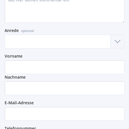
Sämtliche Flächenangaben verstehen sich zzgl. 6,77 %
Allgemeinflächenanteil
Alle Preise verstehen sich exkl. Mehrwertsteuer.
Anrede
optional
Anbindung an den öffentlichen Verkehr:
Vorname
Straßenbahn Linie 2, 31
U Bahn Linie U4
Nachname
Individualverkehr unmittelbar angebunden:
Obere Donaustraße
E-Mail-Adresse
Rembrandtstraße
Augartenstraße
Rossauer Lände
Telefonnummer