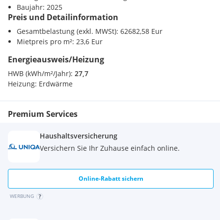
Bahnhof <500m
Baujahr: 2025
Autobahnanschluss <2000m
Preis und Detailinformation
Das Zertifikat in "Gold" für den nachhaltigen Rückbau von
Gebäuden, von der Deutschen Gesellschaft für Nachhaltiges
Sonstige
Gesamtbelastung (exkl. MWSt): 62682,58 Eur
Bauen (DGNB), ist vorhanden.
Bank <1000m
Mietpreis pro m²: 23,6 Eur
Post <1000m
Energieausweis/Heizung
Polizei <1000m
HWB (kWh/m²/Jahr):
27,7
Das LeopoldQuartier liegt prominent in unmittelbarer Nähe
Heizung:
Erdwärme
zum ersten Wiener Gemeindebezirk und verfügt mit dem
Siemens-Nixdorf- Steg über einen direkten Zugang zur U4-
Station "Roßauer Lände".
Premium Services
Haushaltsversicherung
Versichern Sie Ihr Zuhause einfach online.
aller Fotos: SQUAREBYTES
Online-Rabatt sichern
LeopoldQuartier Office, ein Paradebeispiel für Nachhaltigkeit:
WERBUNG
Erstes Stadtquartier in Holzhybridbauweise