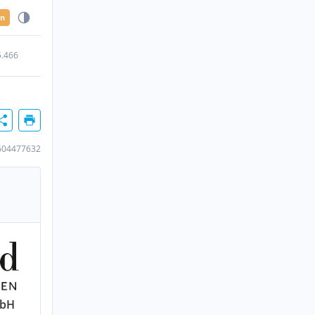
en
5.466
604477632
mbH