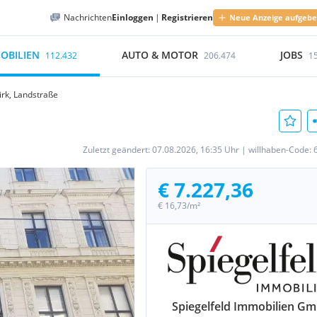
Nachrichten
Einloggen
|
Registrieren
Neue Anzeige aufgeb
OBILIEN
AUTO & MOTOR
JOBS
112.432
206.474
1
irk, Landstraße
Zuletzt geändert:
07.08.2026, 16:35 Uhr
|
willhaben-Code:
€ 7.227,36
€ 16,73/m²
Spiegelfeld Immobilien G