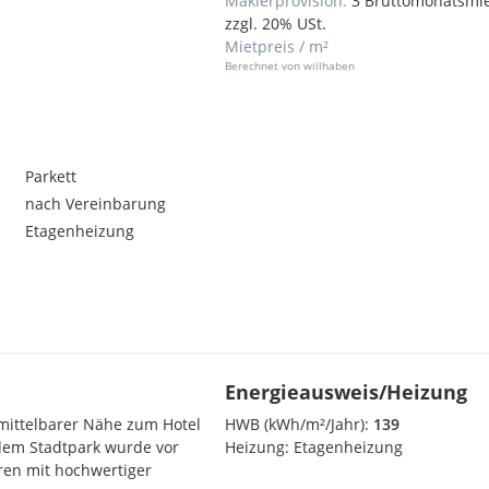
Maklerprovision:
3 Bruttomonatsmi
zzgl. 20% USt.
Mietpreis / m²
Berechnet von willhaben
Parkett
nach Vereinbarung
Etagenheizung
Energieausweis/Heizung
mittelbarer Nähe zum Hotel
HWB (kWh/m²/Jahr):
139
dem Stadtpark wurde vor
Heizung:
Etagenheizung
ren mit hochwertiger