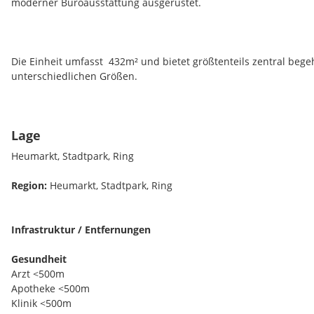
moderner Büroausstattung ausgerüstet.
Die Einheit umfasst 432m² und bietet größtenteils zentral beg
unterschiedlichen Größen.
Lage
Die unmittelbare Nähe zum Stadtpark bietet eine perfekte Anbi
Verkehrsnetz und einige Schritte weiter sind Sie auch schon in 
Heumarkt, Stadtpark, Ring
Region:
Heumarkt, Stadtpark, Ring
Alle Preise verstehen sich exkl. Mehrwertsteuer.
Infrastruktur / Entfernungen
Gesundheit
Anbindung an den öffentlichen Verkehr:
Arzt <500m
Apotheke <500m
Bus Linie 3A, 4A
Klinik <500m
Straßenbahn Linie 1, 2, 71, D