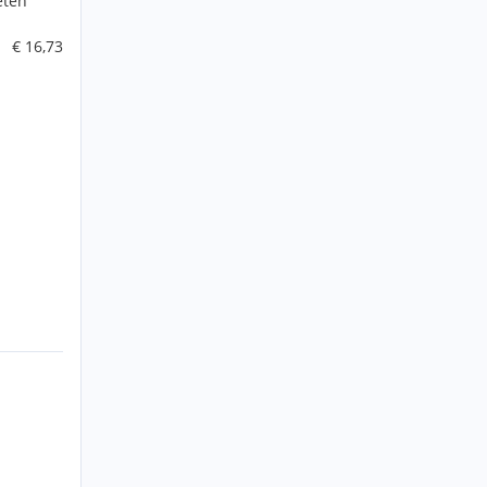
eten
€ 16,73