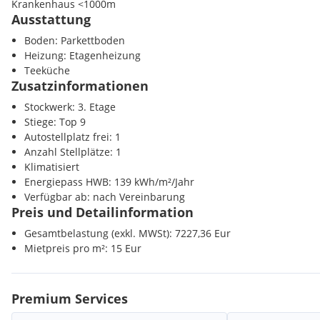
Krankenhaus <1000m
U-Bahn Linie 1, 2, 4
Ausstattung
Badner Bahn
Kinder / Schulen
Boden: Parkettboden
Individualverkehr unmittelbar angebunden:
Schule <500m
Heizung: Etagenheizung
Kindergarten <500m
Teeküche
Heumarkt
Universität <500m
Zusatzinformationen
Marokkanergasse
Höhere Schule <1000m
Ring
Stockwerk: 3. Etage
Stiege: Top 9
Nahversorgung
Autostellplatz frei: 1
Supermarkt <500m
Anzahl Stellplätze: 1
Bäckerei <500m
Klimatisiert
Einkaufszentrum <1000m
Energiepass HWB: 139 kWh/m²/Jahr
Verfügbar ab: nach Vereinbarung
Verkehr
Preis und Detailinformation
U-Bahn <500m
Bahnhof <500m
Gesamtbelastung (exkl. MWSt): 7227,36 Eur
Autobahnanschluss <3000m
Mietpreis pro m²: 15 Eur
Sonstige
Bank <500m
Premium Services
Post <500m
Polizei <500m