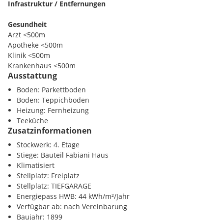
saniert, jedoch könnte die Raumstruktur, in Ansprache mit
Infrastruktur / Entfernungen
dem Vermieter, noch entsprechend verändert werden.
Gesundheit
Arzt <500m
Apotheke <500m
Verfügbare Flächen:
Klinik <500m
Krankenhaus <500m
Bauteil Fabiani Haus:
Ausstattung
Kinder / Schulen
Boden: Parkettboden
4. OG: 332,60m² --- EUR 16,00/m²
Schule <500m
Boden: Teppichboden
Kindergarten <500m
Heizung: Fernheizung
Universität <500m
Teeküche
Bauteil Barichgasse 40-42:
Höhere Schule <500m
Zusatzinformationen
3. OG: 561,07m² --- EUR 15,00/m²
Stockwerk: 4. Etage
Nahversorgung
7. OG: 361,02m² (+ 115m² Terrassen + Balkone) --- EUR
Stiege: Bauteil Fabiani Haus
Supermarkt <500m
15,00/m²
Klimatisiert
Bäckerei <500m
Stellplatz: Freiplatz
Einkaufszentrum <1000m
Stellplatz: TIEFGARAGE
4. OG (Fabiani H.) + 7. OG (Barichg.): 693,11m² (+ 115m²
Energiepass HWB: 44 kWh/m²/Jahr
Verkehr
Terrassen + Balkone) --- EUR 15,47/m²
Verfügbar ab: nach Vereinbarung
U-Bahn <1000m
Baujahr: 1899