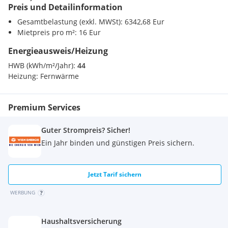
Bahnhof <500m
Preis und Detailinformation
Autobahnanschluss <2000m
Betriebskosten:
EUR
3,07/m² (inkl. Lift, Heizung)
Gesamtbelastung (exkl. MWSt): 6342,68 Eur
Sonstige
Mietpreis pro m²: 16 Eur
Parkplätze:
auf Anfrage
Bank <500m
Energieausweis/Heizung
Post <500m
Polizei <500m
HWB (kWh/m²/Jahr):
44
Heizung:
Fernwärme
Alle Preise verstehen sich exkl. Mehrwertsteuer.
Premium Services
Anbindung an den öffentlichen Verkehr:
Guter Strompreis? Sicher!
Ein Jahr binden und günstigen Preis sichern.
Bus Linie 4A, 77A
Straßenbahn Linie 0, 71
S-Bahn Linie 1, 2, 3, 7
Jetzt Tarif sichern
WERBUNG
Individualverkehr unmittelbar angebunden:
Ungargasse
Haushaltsversicherung