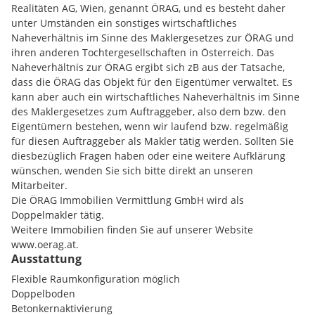
Hauptschule 2.97 km
Realitäten AG, Wien, genannt ÖRAG, und es besteht daher
Büro-/Laborflächen:
unter Umständen ein sonstiges wirtschaftliches
EG, Top NE03 + NE04, ca. 644 m² - Labor
Nahversorgung
Naheverhältnis im Sinne des Maklergesetzes zur ÖRAG und
1.OG, Top NE12, ca. 136 m² - Büro
Einkaufsmöglichkeiten 1.20 km
ihren anderen Tochtergesellschaften in Österreich. Das
2.OG, Top NE21, ca. 627 m² - Büro
Gaststätten 0.10 km
Naheverhältnis zur ÖRAG ergibt sich zB aus der Tatsache,
2.OG, Top NE22 & NE23, ca. 897 m² - Labor
dass die ÖRAG das Objekt für den Eigentümer verwaltet. Es
2.OG, Top NE24, ca. 287 m² - Büro
Verkehr
kann aber auch ein wirtschaftliches Naheverhältnis im Sinne
4.OG, Top NE41, ca. 654 m² - zzgl. Terrassenfläche ca. 2 m² -
Flughafen 13.97 km
des Maklergesetzes zum Auftraggeber, also dem bzw. den
Büro & Labor
Fernbahnhof 0.30 km
Eigentümern bestehen, wenn wir laufend bzw. regelmäßig
6.OG, Top NE62, ca. 143 m² - zzgl. Terrassenfläche ca. 134 m² -
Autobahn 0.37 km
für diesen Auftraggeber als Makler tätig werden. Sollten Sie
Büro
U Bahn 0.74 km
diesbezüglich Fragen haben oder eine weitere Aufklärung
6.OG, Top NE63 & NE64, ca. 312 m² - zzgl. Terrassenfläche ca.
Bus 0.18 km
wünschen, wenden Sie sich bitte direkt an unseren
216 m² - Büro
Mitarbeiter.
Sonstige
Die ÖRAG Immobilien Vermittlung GmbH wird als
Nettomiete pro m²/Monat für Büro, je nach Lage &
Zentrum 3.16 km
Doppelmakler tätig.
Ausstattung ab EUR 14,90
Weitere Immobilien finden Sie auf unserer Website
Nettomiete pro m²/Monat für Labor ab EUR 22,00
www.oerag.at.
Betriebskostenakonto/Netto/m²/Monat: dzt. ca. EUR 5,00 inkl.
Ausstattung
Heizung, Kühlung und Lüftung
Für die Terrassenflächen wird ein geringes
Flexible Raumkonfiguration möglich
Betriebskostenakonto verrechnet.
Doppelboden
Betonkernaktivierung