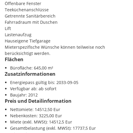
Es können im UG Lagerflächen in verschiedenen Größen (ab
Öffenbare Fenster
ca. 5 m² bis ca. 200 m²) angemietet werden, auch
Teeküchenanschlüsse
zusammenlegbar.
Getrennte Sanitärbereich
Nettomiete Lager: EUR 9,50/m²/Monat
Fahrradraum mit Duschen
Lift
Tiefgarage:
Lastenaufzug
Je nach Verfügbarkeit können Stellplätze zu netto
Hauseigene Tiefgarage
EUR135,00/Monat. Derzeit sind 34 Stück verfügbar.
Mieterspezifische Wünsche können teilweise noch
berücksichtigt werden.
Flächen
Bürofläche: 645,00 m²
Zusatzinformationen
Energiepass gültig bis: 2033-09-05
Verfügbar ab: ab sofort
Baujahr: 2012
Preis und Detailinformation
Nettomiete: 14512,50 Eur
Nebenkosten: 3225,00 Eur
Miete (exkl. MWSt): 14512,5 Eur
Gesamtbelastung (exkl. MWSt): 17737,5 Eur