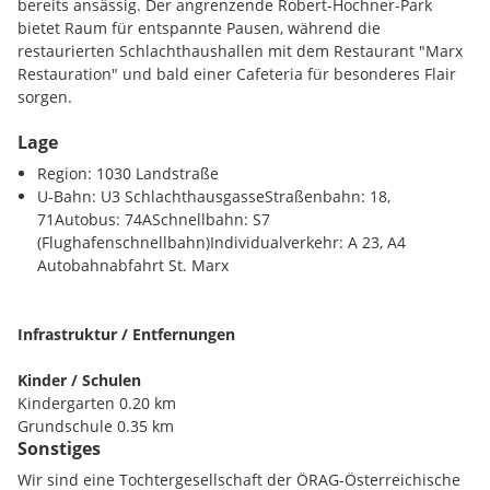
bereits ansässig. Der angrenzende Robert-Hochner-Park
bietet Raum für entspannte Pausen, während die
restaurierten Schlachthaushallen mit dem Restaurant "Marx
Restauration" und bald einer Cafeteria für besonderes Flair
sorgen.
Lage
Die Lage punktet mit optimaler Anbindung an Innenstadt und
Flughafen. Mieterspezifische Wünsche bei der
Region: 1030 Landstraße
Bürogestaltung sind umsetzbar. Aufgrund der erhöhten
U-Bahn: U3 SchlachthausgasseStraßenbahn: 18,
Raumhöhe von ca. 3 Metern sind die unteren
71Autobus: 74ASchnellbahn: S7
Geschossflächen für Laborflächen konzipiert.
(Flughafenschnellbahn)Individualverkehr: A 23, A4
Autobahnabfahrt St. Marx
In zwei Bauphasen wurden rund 11.000 m² Bürofläche
realisiert, verbunden durch Brücken. Langfristig soll das
Projekt auf ca. 40.000 m² erweitert werden. Die hochwertig
Infrastruktur / Entfernungen
ausgestatteten Flächen bieten effiziente Nutzung, großzügige
Terrassen mit Stadtblick und ein angenehmes Raumklima
Kinder / Schulen
dank Betonkernaktivierung und ressourcenschonender
Kindergarten 0.20 km
Gebäudetechnik.
Grundschule 0.35 km
Sonstiges
Realschule 1.03 km
Verfügbare Flächen:
Gymnasium 1.40 km
Wir sind eine Tochtergesellschaft der ÖRAG-Österreichische