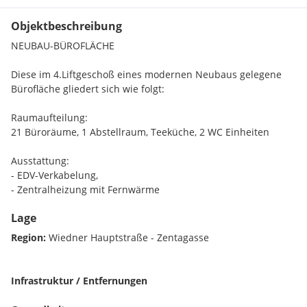
Objektbeschreibung
NEUBAU-BÜROFLÄCHE
Diese im 4.Liftgeschoß eines modernen Neubaus gelegene
Bürofläche gliedert sich wie folgt:
Raumaufteilung:
21 Büroräume, 1 Abstellraum, Teeküche, 2 WC Einheiten
Ausstattung:
- EDV-Verkabelung,
- Zentralheizung mit Fernwärme
Lage
Das Entree des Hauses ist sehr repräsentativ, der Empfang
wird von einem Sicherheitsdienst betreut.
Region:
Wiedner Hauptstraße - Zentagasse
Für die Beheizung & Klimatisierung werden dzt. monatlich
Euro 0,57/ m² netto vorgeschrieben.
Infrastruktur / Entfernungen
Infrastruktur: