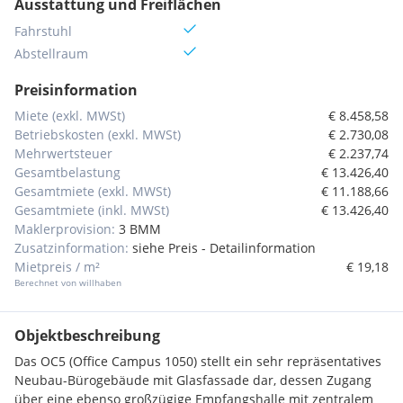
Ausstattung und Freiflächen
Fahrstuhl
Abstellraum
Preisinformation
Miete (exkl. MWSt)
€ 8.458,58
Betriebskosten (exkl. MWSt)
€ 2.730,08
Mehrwertsteuer
€ 2.237,74
Gesamtbelastung
€ 13.426,40
Gesamtmiete (exkl. MWSt)
€ 11.188,66
Gesamtmiete (inkl. MWSt)
€ 13.426,40
Maklerprovision:
3 BMM
Zusatzinformation:
siehe Preis - Detailinformation
Mietpreis / m²
€ 19,18
Berechnet von willhaben
Objektbeschreibung
Das OC5 (Office Campus 1050) stellt ein sehr repräsentatives
Neubau-Bürogebäude mit Glasfassade dar, dessen Zugang
über eine ebenso großzügige Empfangshalle mit zentralem