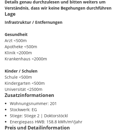
Details genau durchzulesen und bitten weiters um
Verständnis, dass wir keine Begehungen durchführen
Lage
können, wenn uns keine ausreichenden Informationen
vorliegen.
Infrastruktur / Entfernungen
Gesundheit
Arzt <500m
+ + + + + + + + + + + + + + +
Apotheke <500m
Klinik <2000m
Krankenhaus <2000m
Objekt und Lage:
Kinder / Schulen
Schule <500m
Die zur Vermietung stehende
Erdgeschossfläche mit ca. 400
Kindergarten <500m
m² (unsaniert)
befindet sich im wunderschönen Schlosspark
Universität <2500m
und wurde vormals als Restaurant genutzt.
Zusatzinformationen
Höhere Schule <500m
Wohnungsnummer: 201
Nahversorgung
Stockwerk: EG
Direkt über dem Objekt befinden sich Wohneinheiten.
Supermarkt <500m
Stiege: Stiege 2 | Doktorstöckl
Bäckerei <500m
Energiepass HWB: 158.8 kWh/m²/Jahr
Eine Nutzung mit Lärmentwicklung (wie bspw.
Einkaufszentrum <2000m
Preis und Detailinformation
Veranstaltungen, Events, etc.) ist daher unpassend.