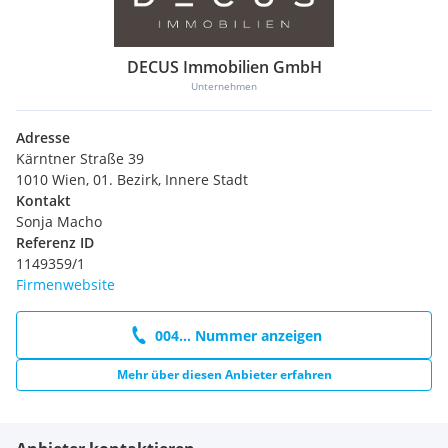
Ausstattung und Zustand:
auf Fotos ersichtlich
DECUS Immobilien GmbH
Heizung | Gastherme (Umbau erforderlich)
Unternehmen
Elektrik erneuerungsbedürftig
keine Kühlung
Adresse
keine Betriebsanlagengenehmigung vorhanden
Kärntner Straße 39
(Mietersache)
1010 Wien, 01. Bezirk, Innere Stadt
Kontakt
Sonja Macho
Hinweis:
die zur Verfügung stehenden Pläne, werden samt
Referenz ID
Exposé-Unterlagen gerne übermittelt
1149359/1
Firmenwebsite
004... Nummer anzeigen
Energieausweis
liegt vor
Mehr über diesen Anbieter erfahren
Heizwärmebedarf: 158,80kWh/m².a