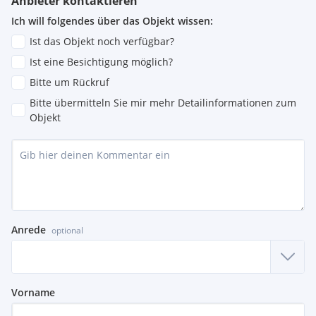
Anbieter kontaktieren
Stellplätze:
Ich will folgendes über das Objekt wissen:
auf Anfrage
Ist das Objekt noch verfügbar?
Ist eine Besichtigung möglich?
Bitte um Rückruf
Verkehrsanbindung:
Bitte übermitteln Sie mir mehr Detailinformationen zum
Objekt
mit der Straßenbahnlinie
62 zur Oper in 30 Minuten
- und
der Autobuslinie 63A nach
Meidling
mit
Anschluss U4,
sowie
Niederhofstraße
mit Anschluss
U6 in 14 Minuten
.
Die Haltestellen sind geradezu vor der Parkanlage.
Anrede
optional
Alle Preisangaben verstehen sich zzgl. der gesetzl. Ust.
Alle Angaben ohne Gewähr, Irrtümer und Änderungen
vorbehalten.
Vorname