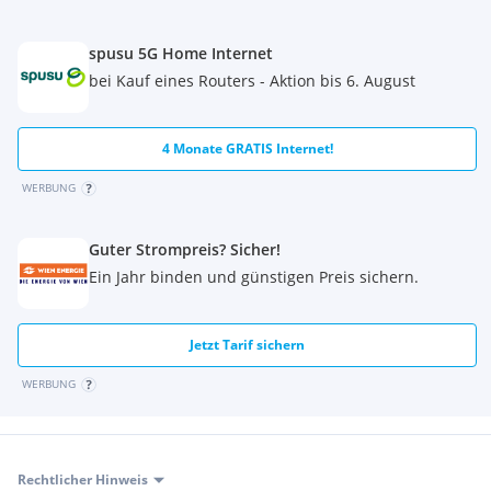
erneute planerische Aufnahme durch Architekten ist
voraussichtlich zur individuellen Konzeptentwicklung
spusu 5G Home Internet
erforderlich.
bei Kauf eines Routers - Aktion bis 6. August
4 Monate GRATIS Internet!
Das Ziel ist eine
langfristige Vermietung
, der Eigentümer ist
bei konkreten Nutzungskonzepten grundsätzlich
WERBUNG
gesprächsbereit.
Eine mögliche Beteiligung vermieterseits, an
Guter Strompreis? Sicher!
Instandsetzungs-/Ausbaumaßnahmen, kann bei
Ein Jahr binden und günstigen Preis sichern.
Anmietungsabsicht thematisiert werden.
Jetzt Tarif sichern
Hinweis:
WERBUNG
Kurzzeitvermietungen-Wohnbereich werden
ausgeschlossen
Italienische Kulinarik bereits am Standort
Rechtlicher Hinweis