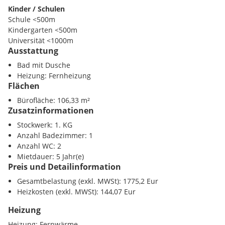
Kinder / Schulen
HIGHLIGHTS
Schule <500m
Kindergarten <500m
Frisch renovierte Bürofläche
Universität <1000m
Ausstattung
Höhere Schule <1000m
Neues Badezimmer und neues (separates) WC
Bad mit Dusche
Nahversorgung
Heizung: Fernheizung
Sehr gute Verkehrsanbindung (Bahnhof Meidling)
Supermarkt <500m
Flächen
Bäckerei <500m
Ruhige Lage
Bürofläche: 106,33 m²
Einkaufszentrum <500m
Zusatzinformationen
INFOS ZUM BÜRO:
Verkehr
Stockwerk: 1. KG
U-Bahn <500m
Anzahl Badezimmer: 1
STOCKWERK: 1. KG
Bahnhof <500m
Anzahl WC: 2
BEZIEHBAR: Sofort
Autobahnanschluss <2000m
Mietdauer: 5 Jahr(e)
NUTZFLÄCHE: 106,33 m²
Preis und Detailinformation
ZIMMER: 4
Sonstige
Gesamtbelastung (exkl. MWSt): 1775,2 Eur
MÖBLIERT: Dusche, Waschbecken und WC
Bank <500m
Heizkosten (exkl. MWSt): 144,07 Eur
HEIZUNG: Fernwärme
Post <500m
VERKEHRSANBINDUNG: Bus: 7A, 8A Hohenbergstraße, 9A
Polizei <500m
Heizung
Ruckergasse, U6 Bahnhof Meidling
Heizung:
Fernwärme