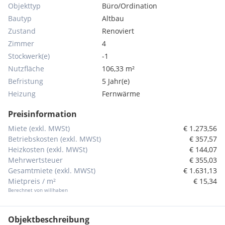
Objekttyp
Büro/Ordination
Bautyp
Altbau
Zustand
Renoviert
Zimmer
4
Stockwerk(e)
-1
Nutzfläche
106,33 m²
Befristung
5 Jahr(e)
Heizung
Fernwärme
Preisinformation
Miete (exkl. MWSt)
€ 1.273,56
Betriebskosten (exkl. MWSt)
€ 357,57
Heizkosten (exkl. MWSt)
€ 144,07
Mehrwertsteuer
€ 355,03
Gesamtmiete (exkl. MWSt)
€ 1.631,13
Mietpreis / m²
€ 15,34
Berechnet von willhaben
Objektbeschreibung