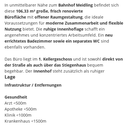
In unmittelbarer Nähe zum
Bahnhof Meidling
befindet sich
diese
106,33 m² große, frisch renovierte
Bürofläche
mit
offener Raumgestaltung
, die ideale
Voraussetzungen für
moderne Zusammenarbeit und flexible
Nutzung
bietet. Die
ruhige Innenhoflage
schafft ein
angenehmes und konzentriertes Arbeitsumfeld. Ein
neu
errichtetes Badezimmer sowie ein separates WC
sind
ebenfalls vorhanden.
Das Büro liegt im
1. Kellergeschoss
und ist sowohl
direkt von
der Straße als auch über das Stiegenhaus
bequem
begehbar. Der
Innenhof
steht zusätzlich als ruhiger
Lage
Rückzugs- oder Aufenthaltsbereich zur Verfügung. Die
Räumlichkeiten eignen sich ideal für
Agenturen oder
Infrastruktur / Entfernungen
kreative Unternehmen
, die eine
zentrale und zugleich
ruhige Arbeitsumgebung
suchen.
Gesundheit
Arzt <500m
Die Bürofläche ist
sofort bezugsfertig
und überzeugt durch
Apotheke <500m
ihre
zentrale Lage
sowie den
klassischen Altbaucharme
.
Klinik <1000m
Krankenhaus <1500m