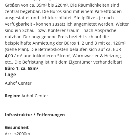
Größen von ca. 35m² bis 220m². Die Räumlichkeiten sind
zentral begehbar. Die Büros sind mit einem Parkettboden
ausgestattet und lichtdurchflutet. Stellplätze - je nach
Verfügbarkeit - können zusätzlich angemietet werden. Weiter
sind ein Schau- bzw. Konferenzraum - nach Absprache -
nutzbar. Der angegebene Preis bezieht sich auf die
beispielhafte Anmietung der Büros 1, 2 und 3 mit ca. 126m²
(siehe Plan). Die Betriebskosten belaufen sich auf ca. EUR
4,00 / m² und inkludieren Strom!, Warmwasser & Heizung,
etc.. Die Befristung ist mit dem Eigentümer verhandelbar!
Büro 1: ca. 58m²
Lage
Büro 2: ca. 35m²
Büro 3: ca. 34m²
Auhof Center
Büro 4: ca. 53m² & Büro 5: ca. 42m² kann nur in Kombination
angemietet werden!
Region:
Auhof Center
Für nähere Informationen oder einem Besichtigungstermin
stehe ich ihnen jederzeit zur Verfügung:
Infrastruktur / Entfernungen
Bernhard FRIEDRICH | +43 660 117 9020 | bf@finallyhome.at
Gesundheit
Arzt <2000m