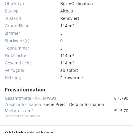
Objekttyp
Büro/Ordination
Bautyp
Altbau
Zustand
Renoviert
Grundfläche
114 m²
Zimmer
3
Stockwerk(e)
0
Topnummer
3
Nutzfläche
114 m²
Gesamtfläche
114 m²
Verfügbar
ab sofort
Heizung
Fernwärme
Preisinformation
Gesamtmiete (inkl. MWSt)
€ 1.790
Zusatzinformation:
siehe Preis - Detailinformation
Mietpreis / m²
€ 15,70
Berechnet von willhaben