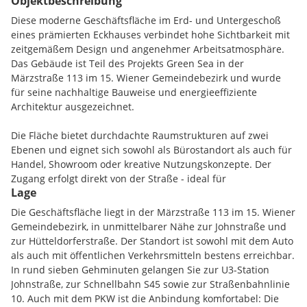
Objektbeschreibung
Diese moderne Geschäftsfläche im Erd- und Untergeschoß
eines prämierten Eckhauses verbindet hohe Sichtbarkeit mit
zeitgemäßem Design und angenehmer Arbeitsatmosphäre.
Das Gebäude ist Teil des Projekts Green Sea in der
Märzstraße 113 im 15. Wiener Gemeindebezirk und wurde
für seine nachhaltige Bauweise und energieeffiziente
Architektur ausgezeichnet.
Die Fläche bietet durchdachte Raumstrukturen auf zwei
Ebenen und eignet sich sowohl als Bürostandort als auch für
Handel, Showroom oder kreative Nutzungskonzepte. Der
Zugang erfolgt direkt von der Straße - ideal für
Lage
Kundenverkehr oder Warenanlieferung. Der
Hauptraumbereich ist hell und offen gestaltet, einzelne
Die Geschäftsfläche liegt in der Märzstraße 113 im 15. Wiener
Räume lassen sich unabhängig voneinander nutzen.
Gemeindebezirk, in unmittelbarer Nähe zur Johnstraße und
Zusätzliche Nebenflächen wie Archiv, Teeküche, Waschraum
zur Hütteldorferstraße. Der Standort ist sowohl mit dem Auto
und getrennte Sanitäreinheiten erhöhen die Funktionalität
als auch mit öffentlichen Verkehrsmitteln bestens erreichbar.
und machen die Fläche für unterschiedlichste Branchen
In rund sieben Gehminuten gelangen Sie zur U3-Station
attraktiv.
Johnstraße, zur Schnellbahn S45 sowie zur Straßenbahnlinie
10. Auch mit dem PKW ist die Anbindung komfortabel: Die