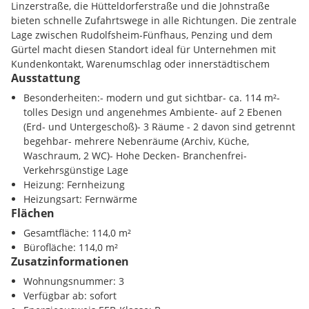
Dank der hohen Raumhöhe und des klaren architektonischen
Linzerstraße, die Hütteldorferstraße und die Johnstraße
Konzepts entsteht ein ebenso repräsentativer wie praktischer
bieten schnelle Zufahrtswege in alle Richtungen. Die zentrale
Arbeitsplatz. Die Fläche ist branchenfrei vermietbar und
Lage zwischen Rudolfsheim-Fünfhaus, Penzing und dem
bietet ideale Voraussetzungen für Unternehmen, die
Gürtel macht diesen Standort ideal für Unternehmen mit
Sichtbarkeit, Struktur und gute Erreichbarkeit vereinen
Kundenkontakt, Warenumschlag oder innerstädtischem
möchten.
Ausstattung
Vertriebsbedarf.
Besonderheiten:- modern und gut sichtbar- ca. 114 m²-
Die Geschäftsfläche ist ab sofort frei und kann schon
Infrastruktur / Entfernungen
tolles Design und angenehmes Ambiente- auf 2 Ebenen
besichtigt werden. Vereinbaren Sie gleich einen
(Erd- und Untergeschoß)- 3 Räume - 2 davon sind getrennt
Besichtigungstermin mit uns!
Verkehr
begehbar- mehrere Nebenräume (Archiv, Küche,
Flughafen 26.0 km
Waschraum, 2 WC)- Hohe Decken- Branchenfrei-
Fernbahnhof 7.1 km
Verkehrsgünstige Lage
Bus 0.21 km
Heizung: Fernheizung
Heizungsart: Fernwärme
Flächen
Gesamtfläche: 114,0 m²
Bürofläche: 114,0 m²
Zusatzinformationen
Wohnungsnummer: 3
Verfügbar ab: sofort