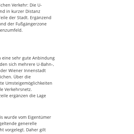
ichen Verkehr: Die U-
nd in kurzer Distanz
Teile der Stadt. Ergänzend
und der Fußgängerzone
uenzumfeld.
lassig: Über
tel und die
Südautobahn ist der
ch eine sehr gute Anbindung
nden sich mehrere U-Bahn-,
t der Wiener Innenstadt
Renaissance Wien mit
ichen. Über die
 Vorteil insbesondere für
te Umsteigemöglichkeiten
nähe.
e Verkehrsnetz.
eile ergänzen die Lage
osten betragen insgesamt
osten netto EUR 415,47.
eis wurde vom Eigentümer
tet werden. Die Miete
geltende generelle
e Kaution beläuft sich auf
ht vorgelegt. Daher gilt
icht sowie eine