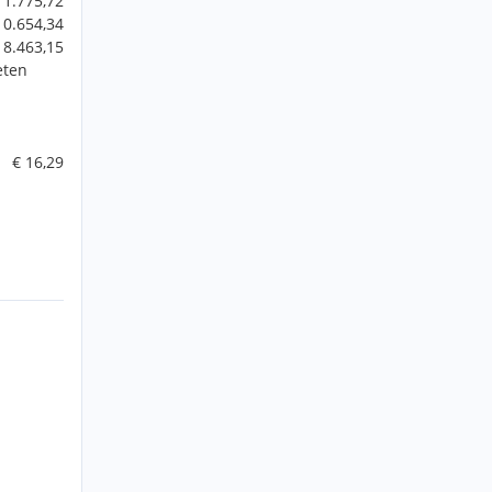
 1.775,72
10.654,34
 8.463,15
eten
€ 16,29