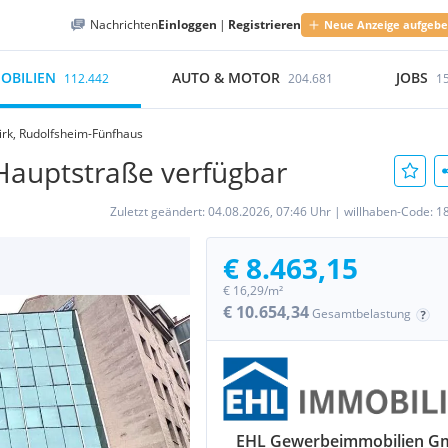
Nachrichten
Einloggen
|
Registrieren
Neue Anzeige aufgeb
OBILIEN
AUTO & MOTOR
JOBS
112.442
204.681
1
irk, Rudolfsheim-Fünfhaus
Hauptstraße verfügbar
Zuletzt geändert:
04.08.2026, 07:46 Uhr
|
willhaben-Code:
1
€ 8.463,15
€ 16,29/m²
€ 10.654,34
Gesamtbelastung
EHL Gewerbeimmobilien 