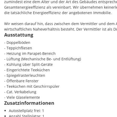
zumindest eine dem Alter und der Art des Gebäudes entsprec
einmonatige Kündigungsfrist.
Gesamtenergieeffizienz als vereinbart. Wir übernehmen keinerl
die tatsächliche Energieeffizienz der angebotenen Immobilie.
Wir weisen darauf hin, dass zwischen dem Vermittler und dem 
wirtschaftliches Naheverhältnis besteht. Der Vermittler ist als D
Ausstattung
- Doppelböden
- Teppichfliesen
- Heizung im Parapet-Bereich
- Lüftung (Mechanische Be- und Entlüftung)
- Kühlung über Split-Geräte
- Eingerichtete Teeküchen
- Spiegelrasterleuchten
- Öffenbare Fenster
- Teeküchen mit Geschirrspüler
- Cat. Verkabelung
- Viele Glaselemente
Zusatzinformationen
Autostellplatz frei: 1
Anzahl Stellplätze: 1