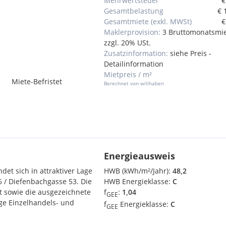
Mehrwertsteuer
€
Gesamtbelastung
€ 
Gesamtmiete (exkl. MWSt)
€
Maklerprovision:
3 Bruttomonatsmi
zzgl. 20% USt.
Zusatzinformation:
siehe Preis -
Detailinformation
Mietpreis / m²
Miete-Befristet
Berechnet von willhaben
Energieausweis
det sich in attraktiver Lage
HWB (kWh/m²/Jahr):
48,2
 / Diefenbachgasse 53. Die
HWB Energieklasse:
C
t sowie die ausgezeichnete
f
:
1,04
GEE
ige Einzelhandels- und
f
Energieklasse:
C
GEE