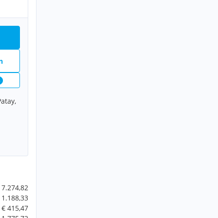
n
3
Patay,
 7.274,82
 1.188,33
€ 415,47