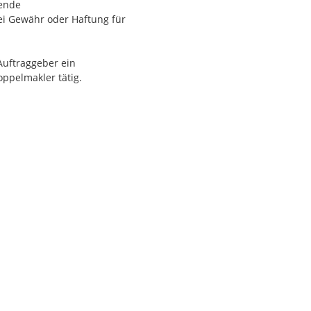
hende
ei Gewähr oder Haftung für
Auftraggeber ein
oppelmakler tätig.