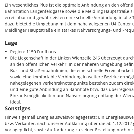
Ein wesentliches Plus ist die optimale Anbindung an den öffentl
Bahnstation Längenfeldgasse sowie die Meidling Hauptstraße si
erreichbar und gewährleisten eine schnelle Verbindung in alle 
dazu bietet die Umgebung mit dem nahe gelegenen U4 Center 
Meidlinger Hauptstraße ein starkes Nahversorgungs- und Freq
Lage
Auch die Verkehrsanbindung für den Individualverkehr ist erstk
Wiental/Westeinfahrt und die Westautobahn sowie über den Gür
Region: 1150 Fünfhaus
Grünbergstraße mit Anschluss an die Südost-Tangente und die 
Die Liegenschaft in der Linken Wienzeile 246 überzeugt dur
Standort rasch und effizient erreichbar.
an den öffentlichen Verkehr. In der näheren Umgebung befi
Bus- und Straßenbahnlinien, die eine schnelle Erreichbarkei
Zusätzlichen Mehrwert bietet das benachbarte 4-Sterne-Hotel 
sowie eine komfortable Verbindung in weitere Bezirke ermögl
Übernachtungsmöglichkeiten und Konferenzräumlichkeiten - ein
nahegelegenen Verkehrsknotenpunkte bestehen zudem direk
Kundschaft, Geschäftspartner und Veranstaltungen in Standort
und eine gute Anbindung an Bahnhöfe bzw. das überregional
Einkaufsmöglichkeiten und Nahversorgung entlang der Wienz
Die Beheizung erfolgt mittels Gaszentralheizung. Die Betriebsk
ideal.
netto EUR 1.188,33 (BK EUR 1.110,03, Kälte EUR 78,30), die Heizk
Sonstiges
Hinweis gemäß Energieausweisvorlagegesetz: Ein Energieausw
Stellplätze in der Tiefgarage können bei Verfügbarkeit angemie
bzw. Verkäufer, nach unserer Aufklärung über die ab 1.12.2012 
beträgt netto EUR 135,00 zzgl. 20 % USt. (gesamt EUR 162,00). Di
Vorlagepflicht, sowie Aufforderung zu seiner Erstellung noch nic
EUR 490,00. Vereinbart sind ein sechsmonatiger Kündigungsverz