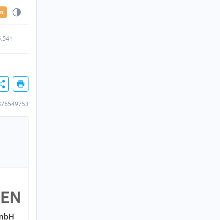
en
5.541
876549753
GmbH