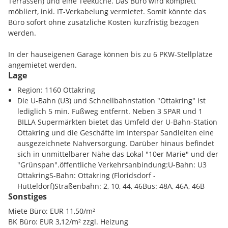
Terrassen) und eine Teeküche. Das Büro wird komplett
möbliert, inkl. IT-Verkabelung vermietet. Somit könnte das
Büro sofort ohne zusätzliche Kosten kurzfristig bezogen
werden.
In der hauseigenen Garage können bis zu 6 PKW-Stellplätze
angemietet werden.
Lage
verfügbare Bürofläche:
Region: 1160 Ottakring
3. + 4. + 5.OG - ca. 323 m² zzgl. Balkone und Terrassen
Die U-Bahn (U3) und Schnellbahnstation "Ottakring" ist
lediglich 5 min. Fußweg entfernt. Neben 3 SPAR und 1
BILLA Supermärkten bietet das Umfeld der U-Bahn-Station
Ottakring und die Geschäfte im Interspar Sandleiten eine
ausgezeichnete Nahversorgung. Darüber hinaus befindet
sich in unmittelbarer Nähe das Lokal "10er Marie" und der
"Grünspan".öffentliche Verkehrsanbindung:U-Bahn: U3
OttakringS-Bahn: Ottakring (Floridsdorf -
Hütteldorf)Straßenbahn: 2, 10, 44, 46Bus: 48A, 46A, 46B
Sonstiges
Miete Büro: EUR 11,50/m²
BK Büro: EUR 3,12/m² zzgl. Heizung