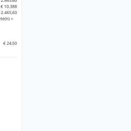
12.465,60
€ 10.388
12.465,60
te(n) +
€ 24,50