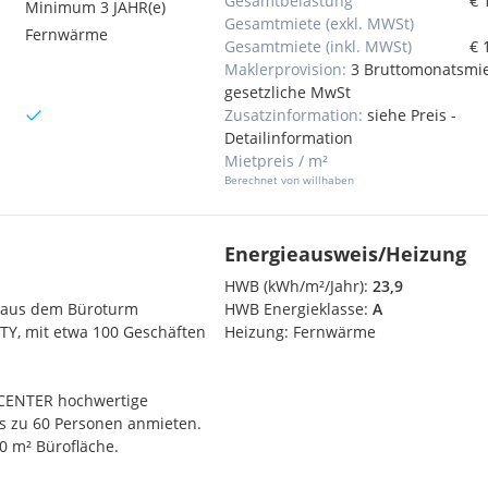
Gesamtbelastung
€ 
Minimum 3 JAHR(e)
Gesamtmiete (exkl. MWSt)
Fernwärme
Gesamtmiete (inkl. MWSt)
€ 
Maklerprovision:
3 Bruttomonatsmie
gesetzliche MwSt
Zusatzinformation:
siehe Preis -
Detailinformation
Mietpreis / m²
Berechnet von willhaben
Energieausweis/Heizung
HWB (kWh/m²/Jahr):
23,9
 aus dem Büroturm
HWB Energieklasse:
A
, mit etwa 100 Geschäften
Heizung:
Fernwärme
CENTER hochwertige
s zu 60 Personen anmieten.
0 m² Bürofläche.