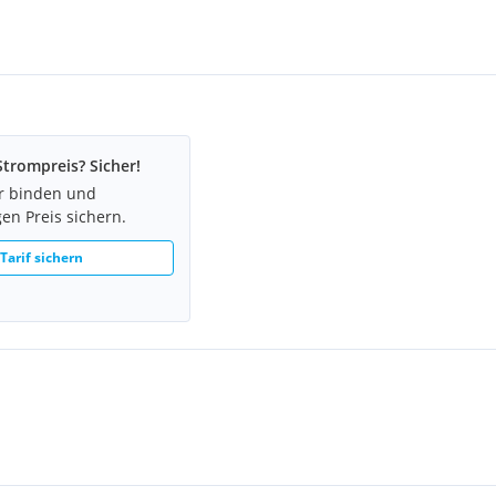
lplatz/Monat (inkl. BK)
Strompreis? Sicher!
hr binden und
en Preis sichern.
 Tarif sichern