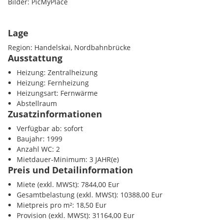
Bilder: PicMyPlace
Lage
VERFÜGBARKEIT
ab sofort
Region: Handelskai, Nordbahnbrücke
Ausstattung
VERFÜGBARE MIETFLÄCHEN
Heizung: Zentralheizung
2.OG 425 m² EUR 12,50 ab sofort
Heizung: Fernheizung
9.OG 495 m² EUR 18,50 ab sofort
Heizungsart: Fernwärme
9.OG 389 m² EUR 18,50 ab sofort
Abstellraum
9.OG 884 m² EUR 17,90 ab sofort
Zusatzinformationen
26.OG 484 m² EUR 21,50 ab sofort
Verfügbar ab: sofort
Baujahr: 1999
Betriebskosten inkl. Heizung & Kühlung (Akonto): 6,00 EUR/m² p
Anzahl WC: 2
Mietdauer-Minimum: 3 JAHR(e)
Folgende Kosten werden vom Vermieter übernommen:
Preis und Detailinformation
Raumplanung
Miete (exkl. MWSt): 7844,00 Eur
Bodenbelag
Gesamtbelastung (exkl. MWSt): 10388,00 Eur
komplette strukturierte IT-Verkabelung samt Serverschrank
Mietpreis pro m²: 18,50 Eur
Bodentanks gemäß Belegungsplanung
Provision (exkl. MWSt): 31164,00 Eur
Teeküche