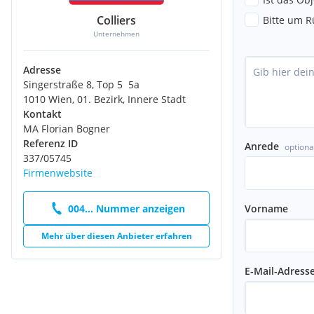
Gastronomiebetriebe und Cafés zur Verfügung. Im Entertainment
Colliers
Bitte um R
* HOLMES PLACE mit einem 5.000 m² großen Fitnessbereich
Unternehmen
* Cineplexx Kinocenter mit 21 Sälen (größtes Kinocenter Österre
Adresse
KAUTION
Singerstraße 8, Top 5  5a
3-6 Bruttomonatsmieten
1010 Wien, 01. Bezirk, Innere Stadt
Kontakt
PROVISION
MA Florian Bogner
Im Falle eines Vertragsabschlusses beträgt unser Honorar lt. M
Referenz ID
Anrede
optiona
Immobilienmakler, BGBI.262 und 297/1996, 3 Bruttomonatsmieten
337/05745
möchten wir auf unsere allgemeinen Geschäftsbedingungen un
Firmenwebsite
Gerichtsstand Wien, Innere Stadt verweisen.
Alle Preisangaben verstehen sich pro Monat, zzgl. der gesetzlic
Vorname
004... Nummer anzeigen
Weitere Objekte finden Sie auch auf unserer Website http://www
Mehr über diesen Anbieter erfahren
E-Mail-Adress