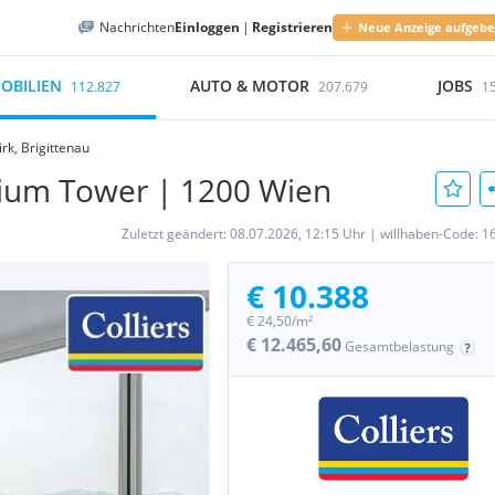
Nachrichten
Einloggen
|
Registrieren
Neue Anzeige aufgeb
OBILIEN
AUTO & MOTOR
JOBS
112.827
207.679
1
rk, Brigittenau
ium Tower | 1200 Wien
Zuletzt geändert:
08.07.2026, 12:15 Uhr
|
willhaben-Code:
1
€ 10.388
€ 24,50/m²
€ 12.465,60
Gesamtbelastung