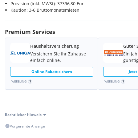
Provision (inkl. MWSt): 37396,80 Eur
neu ausgemalt
Kaution: 3-6 Bruttomonatsmieten
Stellplätze: Dauerparkplätze im Untergeschoß ab EUR 115,00/Stel
Premium Services
AUSSTATTUNG
LiftFenster mit Isolierverglasung
innenliegender Sonnenschutz
Haushaltsversicherung
Guter 
abgehängte Decke
Versichern Sie Ihr Zuhause
Ein Ja
Aufbauleuchten
einfach online.
günstig
Doppelboden
lichte Raumhöhe ab 2,75 m - 2,80 m
Online-Rabatt sichern
Jetzt
Bodentanks für komplette elektronische Versorgung
WERBUNG
WERBUNG
CAT-Verkabelung
Teppichboden
Hauszentralheizung durch Fernwärme
raumweise regelbare Kühlung
eingerichtete Teeküche
Rechtlicher Hinweis
Videoüberwachung
barrierefreier Zugang
Vorgereihte Anzeige
TECHNISCHE DETAILS