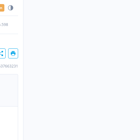
en
5.598
637663231