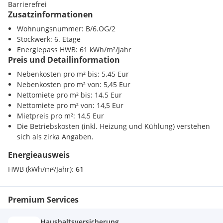
Kindergarten <500m
Barrierefrei
Standort ab. Das beliebte Erholungsgebiet, der
Donaupark
Universität <2000m
Zusatzinformationen
und die gegenüber gelegene
Donauinsel
finden Sie nur einen
Höhere Schule <3000m
Steinwurf entfernt.
Wohnungsnummer: B/6.OG/2
Stockwerk: 6. Etage
Nahversorgung
Die Eventlocation
Energiepass HWB: 61 kWh/m²/Jahr
Wolke 19
kann für Firmenanlässe und
Supermarkt <500m
Preis und Detailinformation
Meetings mit einzigartigem Weitblick und Terrasse,
Bäckerei <500m
angemietet werden.
Einkaufszentrum <2000m
Nebenkosten pro m² bis: 5.45 Eur
Nebenkosten pro m² von: 5,45 Eur
Verkehr
Nettomiete pro m² bis: 14.5 Eur
U-Bahn <500m
Nettomiete pro m² von: 14,5 Eur
Die
Betriebskosten
(inkl. Heizung und Kühlung) sind als zirka
Bahnhof <500m
Mietpreis pro m²: 14,5 Eur
Angaben zu verstehen.
Autobahnanschluss <500m
Die Betriebskosten (inkl. Heizung und Kühlung) verstehen
sich als zirka Angaben.
Sonstige
Energieausweis
Bank <500m
Mietvertrag: befristet, 10 Jahre (mind. 3 Jahre
Post <500m
HWB (kWh/m²/Jahr):
61
Kündigungsverzicht mieterseits)
Polizei <500m
Kaution: 6 Bruttomonatsmieten
Premium Services
Kaution bei Neugründung: 9 Bruttomonatsmieten
Haushaltsversicherung