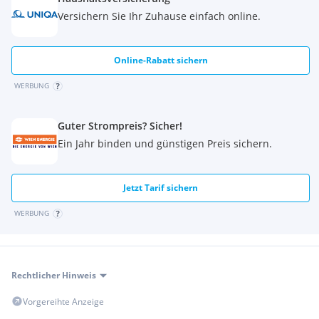
Versichern Sie Ihr Zuhause einfach online.
Provision: 3 Bruttomonatsmieten
Online-Rabatt sichern
Ausstattung:
WERBUNG
Teppichfliesen
Doppelboden
Guter Strompreis? Sicher!
Teeküchenanschlüsse, tlw. eingerichtet
Ein Jahr binden und günstigen Preis sichern.
Kühldecke
Radiatoren
öffenbare Fenster
Jetzt Tarif sichern
Zutrittskontrolle
WERBUNG
Portier
Energieausweis
vom 11.04.2022
liegt vor:
Rechtlicher Hinweis
Heizwärmebedarf: 67,7 kWh/m²
Vorgereihte Anzeige