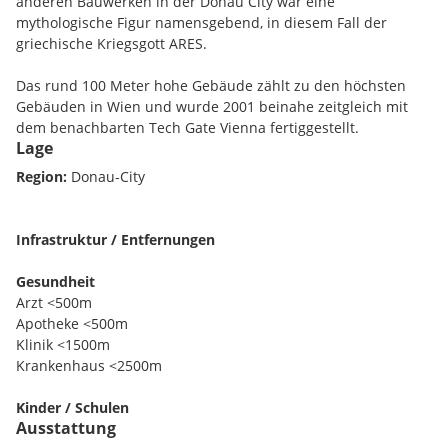
anderen Bauwerken in der Donau City war eine
mythologische Figur namensgebend, in diesem Fall der
griechische Kriegsgott ARES.
Das rund 100 Meter hohe Gebäude zählt zu den höchsten
Gebäuden in Wien und wurde 2001 beinahe zeitgleich mit
dem benachbarten Tech Gate Vienna fertiggestellt.
Lage
Das elegante Hochhaus verfügt bei einer Bruttogeschoßfläche
Region:
Donau-City
von ca. 61.000 m² über eine vermietbare Fläche von etwa
40.000 m², welche sich auf 26 Geschoße verteilen.
Infrastruktur / Entfernungen
Der architektonisch ansprechende und
zeitlose Büroturm
nahe der Uno City verfügt über beste technische
Gesundheit
Infrastruktur und besticht durch flexibel gestaltbare
Arzt <500m
Büroeinheiten mit
herrlicher Aussicht
.
Apotheke <500m
Klinik <1500m
Das Erdgeschoss des Gebäudes bietet ein Restaurant, einen
Krankenhaus <2500m
Portierempfang, eine Zutrittskontrolle und eine moderne
Lounge. Die Umgebung sorgt für beste Infrastruktur, die den
Kinder / Schulen
täglichen Bedarf hervorragend abdeckt - Gastronomie,
Ausstattung
Schule <500m
Bäckereien, Bank, Trafik und eine Apotheke runden den