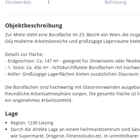
Stockwerk(e)
1
Befristung
Objektbeschreibung
Zur Miete steht eine Bürofläche im 23. Bezirk von Wien, die insg
OG) moderne Arbeitsbereiche und großzügige Lagerräume biete
Details zur Fläche:
- Erdgeschoss: Ca. 147 m² - geeignet für Showrooms oder flexibl
- 1. Stock: Ca. 456 m² - lichtdurchflutete Büroflächen mit hoch
- Keller: Großzügige Lagerflächen bieten zusätzlichen Stauraum
Die Büroflächen sind hochwertig mit Glastrennwänden ausgebaut
freundliche Arbeitsatmosphäre sorgen. Die gesamte Fläche ist li
ein angenehmes Arbeitsumfeld.
Lage
Besondere Merkmale:
- Modernes Raumkonzept mit eleganten Glastrennwänden
Region: 1230 Liesing
- Viel Tageslicht für eine angenehme Arbeitsumgebung
Durch die direkte Lage an einem Fachmarktzentrum sind Gesc
- Flexible Nutzungsmöglichkeiten für Büro, Showroom oder Lage
wie Supermarkt, Drogerie, Fitnessstudio etc. in unmittelbar
- Stellplätze sind ebenfalls verfügbar