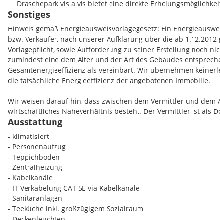
Draschepark vis a vis bietet eine direkte Erholungsmöglichkei
Sonstiges
Hinweis gemäß Energieausweisvorlagegesetz: Ein Energieausw
bzw. Verkäufer, nach unserer Aufklärung über die ab 1.12.2012 
Vorlagepflicht, sowie Aufforderung zu seiner Erstellung noch nic
zumindest eine dem Alter und der Art des Gebäudes entsprec
Gesamtenergieeffizienz als vereinbart. Wir übernehmen keinerl
die tatsächliche Energieeffizienz der angebotenen Immobilie.
Wir weisen darauf hin, dass zwischen dem Vermittler und dem 
wirtschaftliches Naheverhältnis besteht. Der Vermittler ist als D
Ausstattung
- klimatisiert
- Personenaufzug
- Teppichboden
- Zentralheizung
- Kabelkanäle
- IT Verkabelung CAT 5E via Kabelkanäle
- Sanitäranlagen
- Teeküche inkl. großzügigem Sozialraum
- Deckenleuchten