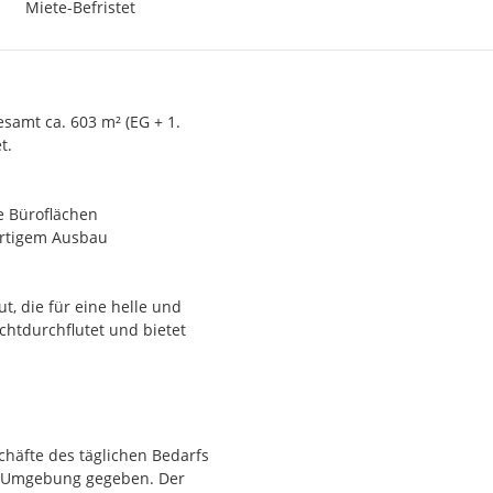
Miete-Befristet
esamt ca. 603 m² (EG + 1.
t.
e Büroflächen
wertigem Ausbau
, die für eine helle und
chtdurchflutet und bietet
häfte des täglichen Bedarfs
r
er Umgebung gegeben. Der