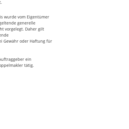
t.
eis wurde vom Eigentümer
geltende generelle
ht vorgelegt. Daher gilt
hende
ei Gewähr oder Haftung für
Auftraggeber ein
oppelmakler tätig.