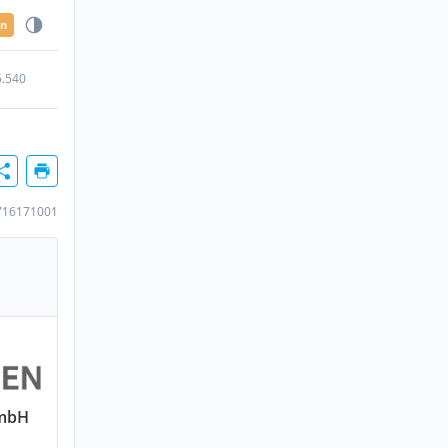
en
5.540
716171001
GmbH