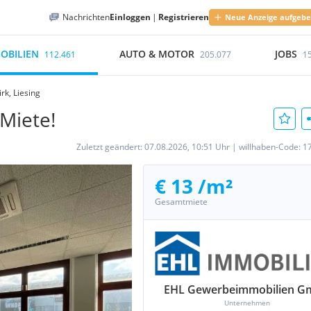
Nachrichten
Einloggen
|
Registrieren
Neue Anzeige aufgeb
OBILIEN
AUTO & MOTOR
JOBS
112.461
205.077
1
rk, Liesing
 Miete!
Zuletzt geändert:
07.08.2026, 10:51 Uhr
|
willhaben-Code:
1
€ 13 /m²
Gesamtmiete
EHL Gewerbeimmobilien 
Unternehmen