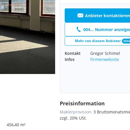
Anbieter kontaktieren
004... Nummer anzeige
Mehr von diesem Anbieter
354
Kontakt
Gregor Schimel
Infos
Firmenwebsite
Preisinformation
Maklerprovision:
3 Bruttomonatsmi
zzgl. 20% USt.
456,40 m²