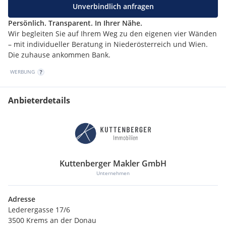
Unverbindlich anfragen
Persönlich. Transparent. In Ihrer Nähe.
Wir begleiten Sie auf Ihrem Weg zu den eigenen vier Wänden
Wir weisen darauf hin, dass zwischen dem Vermittler und
– mit individueller Beratung in Niederösterreich und Wien.
dem zu vermittelnden Dritten ein familiäres oder
Die zuhause ankommen Bank.
wirtschaftliches Naheverhältnis besteht.
WERBUNG
Der Vermittler ist als Doppelmakler tätig.
Anbieterdetails
Kuttenberger Makler GmbH
Unternehmen
Adresse
Lederergasse 17/6
3500 Krems an der Donau