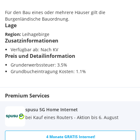
Für den Bau eines oder mehrere Häuser gilt die
Burgenländische Bauordnung.
Lage
Region:
Leihagebirge
Zusatzinformationen
Strom, Wasser und Kanal ist angeschlossen.
Verfügbar ab: Nach KV
Preis und Detailinformation
Grunderwerbssteuer: 3.5%
Auf dem Grundstück gibt es Obstbäume wie Apfel, Birne und
Grundbucheintragung Kosten: 1.1%
Kirsche.
Premium Services
Verkaufspreis: EUR 399.000,--
spusu 5G Home Internet
bei Kauf eines Routers - Aktion bis 6. August
4 Monate GRATIS Internet!