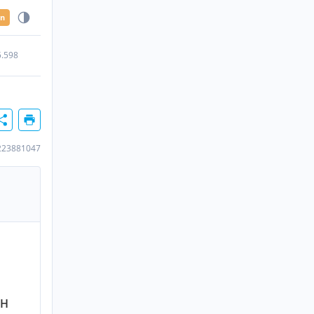
en
5.598
223881047
bH