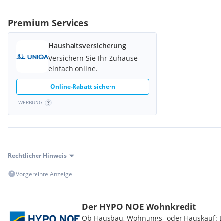
Supermarkt <1000m
Bäckerei <1500m
Premium Services
Einkaufszentrum <3500m
Verkehr
Haushaltsversicherung
Bahnhof <1000m
Versichern Sie Ihr Zuhause
Autobahnanschluss <2000m
einfach online.
Flughafen <4000m
Online-Rabatt sichern
Sonstige
WERBUNG
Bank <1000m
Polizei <2000m
Post <1500m
Rechtlicher Hinweis
Vorgereihte Anzeige
Der HYPO NOE Wohnkredit
Ob Hausbau, Wohnungs- oder Hauskauf: Be