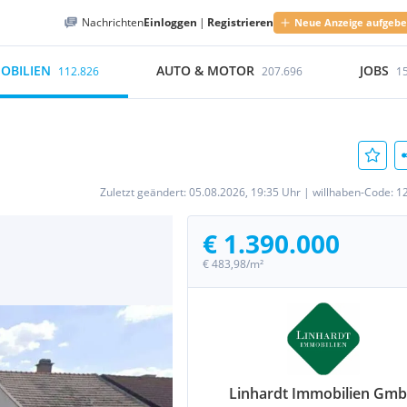
Nachrichten
Einloggen
|
Registrieren
Neue Anzeige aufgeb
OBILIEN
AUTO & MOTOR
JOBS
112.826
207.696
1
Zuletzt geändert:
05.08.2026, 19:35 Uhr
|
willhaben-Code:
1
€ 1.390.000
€ 483,98/m²
Linhardt Immobilien Gm