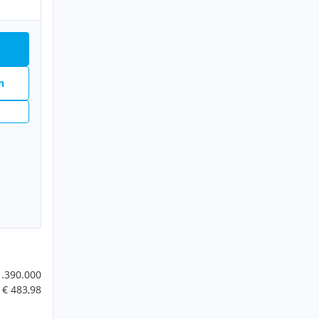
n
1.390.000
€ 483,98