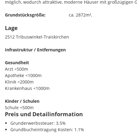
möglich, wodurch attraktive, moderne Häuser mit großzügigen Gä
Grundstücksgröße:
ca. 2872m²,
Lage
Bauklasse:
I
2512 Tribuswinkel-Traiskirchen
Kaufpreis: EUR 1.390.000,--
Infrastruktur / Entfernungen
Provision:
3% vom Kaufpreis zuzgl. 20% MwSt
Gesundheit
Arzt <500m
Apotheke <1000m
Bitte senden Sie Ihre Anfrage ausschließlich schriftlich und mi
Klinik <2000m
Kontaktdaten. Weitere Informationen sowie das Exposé erhalte
Krankenhaus <1000m
Telefonische Anfragen zu Besichtigungsterminen sind erst nac
möglich.
Kinder / Schulen
Schule <500m
Preis und Detailinformation
Kindergarten <1000m
Höhere Schule <8500m
Grunderwerbssteuer: 3.5%
Grundbucheintragung Kosten: 1.1%
Nahversorgung