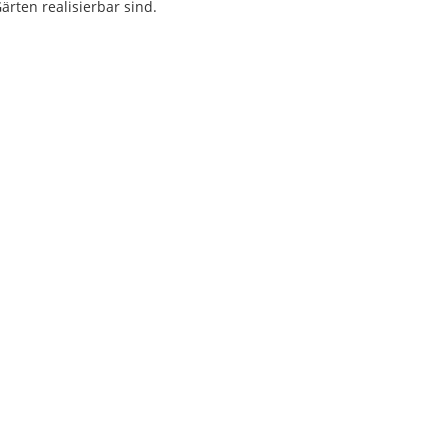
rten realisierbar sind.
.
t vollständigen
n Sie per E-Mail.
h Erhalt des Exposés