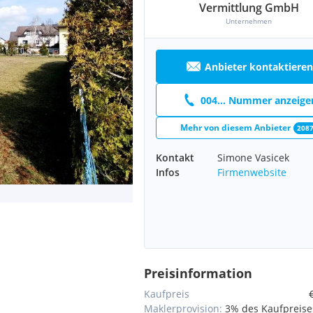
Vermittlung GmbH
Unternehmen
Anbieter kontaktieren
004... Nummer anzeige
Mehr von diesem Anbieter
208
Kontakt
Simone Vasicek
Infos
Firmenwebsite
Preisinformation
Kaufpreis
Maklerprovision:
3% des Kaufpreises