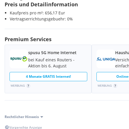
Gesundheit
Preis und Detailinformation
Arzt <2000m
Kaufpreis pro m²: 656,17 Eur
Apotheke <2000m
Vertragserrichtungsgebuehr: 0%
Klinik <2000m
Krankenhaus <4000m
Kinder / Schulen
Premium Services
Schule <2000m
Kindergarten <2000m
spusu 5G Home Internet
Hausha
Höhere Schule <10000m
bei Kauf eines Routers -
Versic
Aktion bis 6. August
einfach
Nahversorgung
Supermarkt <500m
4 Monate GRATIS Internet!
Online-
Bäckerei <1000m
Einkaufszentrum <4500m
WERBUNG
WERBUNG
Verkehr
Bahnhof <2500m
Autobahnanschluss <1500m
Flughafen <4000m
Rechtlicher Hinweis
Vorgereihte Anzeige
Sonstige