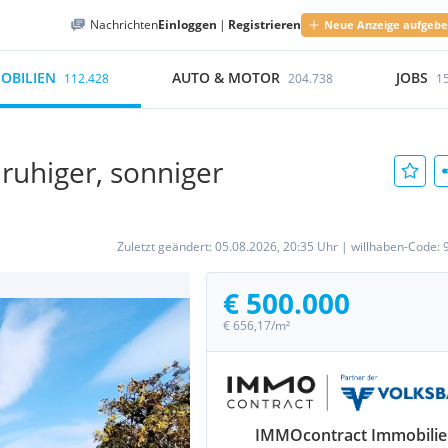
Nachrichten
Einloggen
|
Registrieren
Neue Anzeige aufgeb
OBILIEN
AUTO & MOTOR
JOBS
112.428
204.738
1
ruhiger, sonniger
Zuletzt geändert:
05.08.2026, 20:35 Uhr
|
willhaben-Code:
€ 500.000
€ 656,17/m²
IMMOcontract Immobili