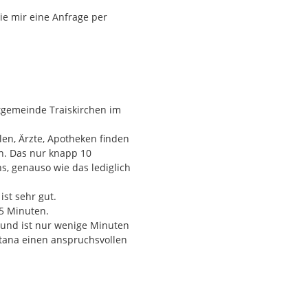
ie mir eine Anfrage per
tgemeinde Traiskirchen im
ntract.at
IMMO einen
en, Ärzte, Apotheken finden
n. Das nur knapp 10
s, genauso wie das lediglich
st sehr gut.
 5 Minuten.
 und ist nur wenige Minuten
ntana einen anspruchsvollen