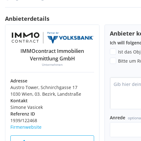
Bank <2500m
Polizei <1000m
Anbieterdetails
Post <3500m
Anbieter k
Ort: 2512 Traiskirchen
Ich will folge
IMMOcontract Immobilien
Ist das Ob
Vermittlung GmbH
Bitte um R
Unternehmen
Adresse
Austro Tower, Schnirchgasse 17
1030 Wien, 03. Bezirk, Landstraße
Kontakt
Simone Vasicek
Referenz ID
Anrede
optiona
1939/122468
Firmenwebsite