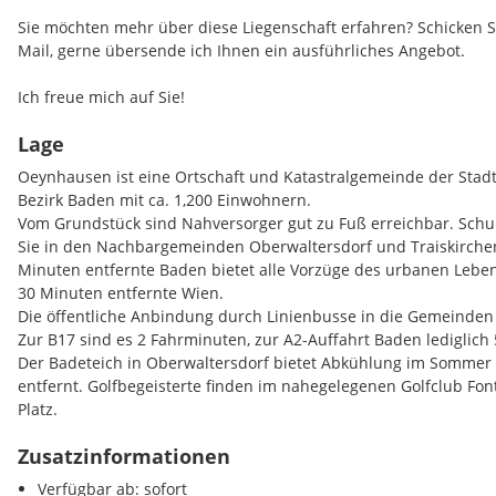
Sie möchten mehr über diese Liegenschaft erfahren? Schicken S
Mail, gerne übersende ich Ihnen ein ausführliches Angebot.
Ich freue mich auf Sie!
Lage
Frau Simone VASICEK 0676 / 841 420 605
Oeynhausen ist eine Ortschaft und Katastralgemeinde der Stad
Finden Sie noch mehr attraktive Liegenschaften auf
www.IMMOco
Bezirk Baden mit ca. 1,200 Einwohnern.
Besuch wert.
Vom Grundstück sind Nahversorger gut zu Fuß erreichbar. Schul
Sie in den Nachbargemeinden Oberwaltersdorf und Traiskirche
Minuten entfernte Baden bietet alle Vorzüge des urbanen Leben
30 Minuten entfernte Wien.
Die öffentliche Anbindung durch Linienbusse in die Gemeinden i
Zur B17 sind es 2 Fahrminuten, zur A2-Auffahrt Baden lediglich
Der Badeteich in Oberwaltersdorf bietet Abkühlung im Sommer
entfernt. Golfbegeisterte finden im nahegelegenen Golfclub Fo
Platz.
Zusatzinformationen
Infrastruktur / Entfernungen
Verfügbar ab: sofort