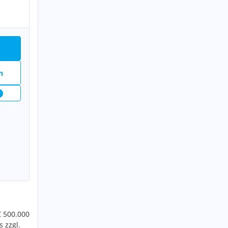
n
7
€ 500.000
 zzgl.