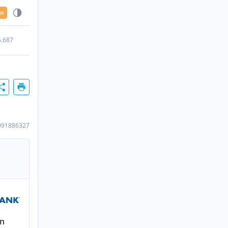
en
5.687
991886327
en