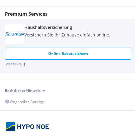
Sonstige
Premium Services
Bank <500m
Infrastruktur im Ort
Post <2500m
Haushaltsversicherung
Polizei <7000m
Gesundheit: Allgemeinmediziner, Zahnarzt
Versichern Sie Ihr Zuhause einfach online.
Bildung: Kindergarten, Volks- und Mittelschule, Musikschule
Online-Rabatt sichern
Freizeit: Gasthaus, Freibad, Sportplatz, Fitnesspark
WERBUNG
Rechtlicher Hinweis
Vorgereihte Anzeige