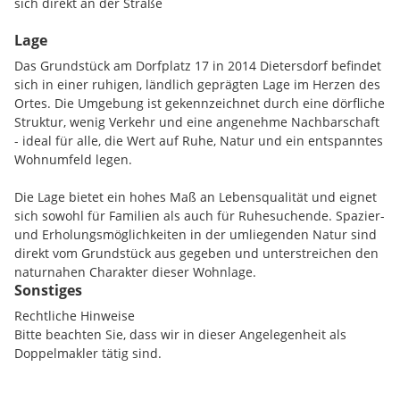
sich direkt an der Straße
Lage
Bauklasse: I und II, maximale Bauhöhe 8 m
Das Grundstück am Dorfplatz 17 in 2014 Dietersdorf befindet
Lage: Das Grundstück befindet sich in zentraler Lage von
sich in einer ruhigen, ländlich geprägten Lage im Herzen des
Hollabrunn, in unmittelbarer Nähe zu Kindergärten,
Ortes. Die Umgebung ist gekennzeichnet durch eine dörfliche
Restaurants und Einkaufsmöglichkeiten. Gute Anbindungen
Struktur, wenig Verkehr und eine angenehme Nachbarschaft
an das Umland sind ebenfalls gegeben.
- ideal für alle, die Wert auf Ruhe, Natur und ein entspanntes
Wohnumfeld legen.
Dieses Grundstück bietet eine ideale Gelegenheit, ein
Wohnobjekt nach eigenen Vorstellungen zu realisieren.
Die Lage bietet ein hohes Maß an Lebensqualität und eignet
sich sowohl für Familien als auch für Ruhesuchende. Spazier-
und Erholungsmöglichkeiten in der umliegenden Natur sind
direkt vom Grundstück aus gegeben und unterstreichen den
naturnahen Charakter dieser Wohnlage.
Sonstiges
Trotz der idyllischen Ruhe ist eine gute Infrastruktur
Rechtliche Hinweise
vorhanden: Einkaufsmöglichkeiten für den täglichen Bedarf,
Bitte beachten Sie, dass wir in dieser Angelegenheit als
wie Supermärkte, Bäckereien und weitere Geschäfte,
Doppelmakler tätig sind.
befinden sich in den nahegelegenen Ortschaften und sind in
kurzer Zeit mit dem Auto (10 Minuten) erreichbar. Dadurch