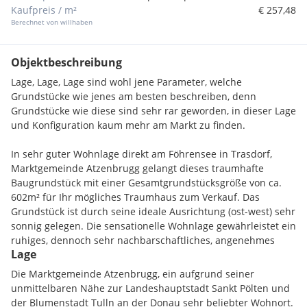
Kaufpreis / m²
€ 257,48
Berechnet von willhaben
Objektbeschreibung
Lage, Lage, Lage sind wohl jene Parameter, welche
Grundstücke wie jenes am besten beschreiben, denn
Grundstücke wie diese sind sehr rar geworden, in dieser Lage
und Konfiguration kaum mehr am Markt zu finden.
In sehr guter Wohnlage direkt am Föhrensee in Trasdorf,
Marktgemeinde Atzenbrugg gelangt dieses traumhafte
Baugrundstück mit einer Gesamtgrundstücksgröße von ca.
602m² für Ihr mögliches Traumhaus zum Verkauf. Das
Grundstück ist durch seine ideale Ausrichtung (ost-west) sehr
sonnig gelegen. Die sensationelle Wohnlage gewährleistet ein
ruhiges, dennoch sehr nachbarschaftliches, angenehmes
Lage
Wohnklima im Siedlungsverband. Es handelt sich um kein
Baugrundstück mit direktem Seezugang, jedoch mit Zugang
Die Marktgemeinde Atzenbrugg, ein aufgrund seiner
zum öffentlichen Badesee.
unmittelbaren Nähe zur Landeshauptstadt Sankt Pölten und
der Blumenstadt Tulln an der Donau sehr beliebter Wohnort.