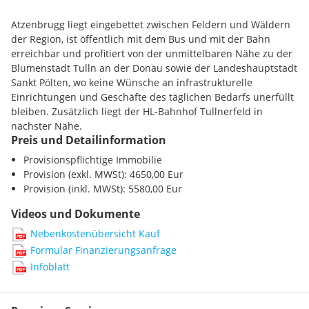
Die Liegenschaft ist als Bauland-Wohngebiet (BW) gewidmet,
ein weiterer Parameter, welcher für das Grundstück spricht,
Atzenbrugg liegt eingebettet zwischen Feldern und Wäldern
ist die unmittelbare Nähe zum Badesee, zum Golfplatz in
der Region, ist öffentlich mit dem Bus und mit der Bahn
Atzenbrugg sowie zum Tullnerfelder Bahnhof. Seitens der
erreichbar und profitiert von der unmittelbaren Nähe zu der
Marktgemeinde Atzenbrugg ist beiliegender Bebauungsplan
Blumenstadt Tulln an der Donau sowie der Landeshauptstadt
erlassen, somit orientieren sich die Bebauungsmöglichkeiten
Sankt Pölten, wo keine Wünsche an infrastrukturelle
anhand den beiliegenden Bebauungsbestimmungen und
Einrichtungen und Geschäfte des täglichen Bedarfs unerfüllt
Bebauungsplan. Es besteht Bauzwang innerhalb von 3 Jahren
bleiben. Zusätzlich liegt der HL-Bahnhof Tullnerfeld in
ab Kauf der Liegenschaft.
nächster Nähe.
Preis und Detailinformation
Die Nähe zu den Städten Sankt Pölten und der Blumenstadt
Die Region lädt zu ausgedehnten Spaziergängen für
Provisionspflichtige Immobilie
Tulln sowie die Lage zwischen Donauauen und dem
Ruhesuchende, tolle Restaurants und Heurige der Region
Provision (exkl. MWSt): 4650,00 Eur
Wienerwald, versprechen sowohl hervorragende Infrastruktur
erfüllen höchste kulinarische Ansprüche. Dadurch werden
Provision (inkl. MWSt): 5580,00 Eur
als auch eine sehr hohe Lebensqualität und lädt zu
sehr viele Attraktionen für Wanderer, Nordic-Walking-
ausgedehnten Spaziergängen, um sich bestens von einer
Begeisterte und Radfahrer geboten.
Videos und Dokumente
anstrengenden Arbeitswoche zu erholen.
Nebenkostenübersicht Kauf
Die Stadt Sankt Pölten ist in nur wenigen Minuten,
Formular Finanzierungsanfrage
Nützen Sie diese Gelegenheit und fordern Sie ein
selbstverständlich auch öffentlich erreichbar. Durch die
unverbindliches Exposé an, um sich einen persönlichen
Infoblatt
Busverbindung im Ort und die Bahnverbindung in der
Eindruck dieser Liegenschaft machen zu können!
Gemeinde sind beste Verkehrsanbindungen an das
öffentliche Verkehrsnetz Richtung Wien, Krems, Tulln und