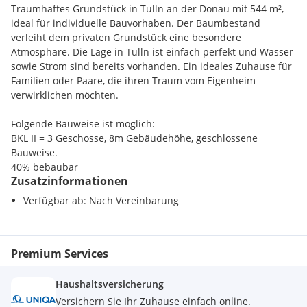
Traumhaftes Grundstück in Tulln an der Donau mit 544 m²,
ideal für individuelle Bauvorhaben. Der Baumbestand
verleiht dem privaten Grundstück eine besondere
Atmosphäre. Die Lage in Tulln ist einfach perfekt und Wasser
sowie Strom sind bereits vorhanden. Ein ideales Zuhause für
Familien oder Paare, die ihren Traum vom Eigenheim
verwirklichen möchten.
Folgende Bauweise ist möglich:
BKL II = 3 Geschosse, 8m Gebäudehöhe, geschlossene
Bauweise.
40% bebaubar
Zusatzinformationen
Dieses BETTERHOMES-Angebot zeichnet sich durch folgende
Verfügbar ab: Nach Vereinbarung
Vorteile aus:
- tolles Grundstück mit Baumbestand
- diverse Bauvorhaben umsetzbar
Premium Services
- privates Grundstück
- ideale Lage in Tulln
- Wasser und Strom bereits verlegt
Haushaltsversicherung
- und, und, und...
Versichern Sie Ihr Zuhause einfach online.