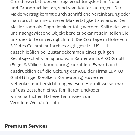
Grunderwerbsteuer, Vertragserrichtungskosten, Notar-
öffentlichen Verkehr attraktiv und alltagstauglich.
und Grundbuchkosten, sind vom Käufer zu tragen. Der
Maklervertrag kommt durch schriftliche Vereinbarung oder
Inanspruchnahme unserer Maklertätigkeit zustande. Der
Makler kann als Doppelmakler tätig werden. Sollte das von
uns nachgewiesene Objekt bereits bekannt sein, teilen Sie
uns dies bitte unverzüglich mit. Die Courtage in Höhe von
3 % des Gesamtkaufpreises zzgl. gesetzl. USt. ist
ausschließlich bei Zustandekommen eines gültigen
Rechtsgeschäfts fällig und vom Käufer an EuV KO GmbH
(Engel & Völkers Korneuburg) zu zahlen. Es wird auch
ausdrücklich auf die Geltung der AGB der Firma EuV KO
GmbH (Engel & Völkers Korneuburg) sowie der
Nebenkostenübersicht hingewiesen. Hiermit weisen wir
auf das Bestehen eines familiären und/oder
wirtschaftlichen Naheverhältnisses zum
Vermieter/Verkäufer hin.
Premium Services