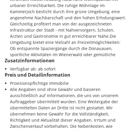
und alle, die das Besondere suchen.
urbaner Erreichbarkeit. Die ruhige Wohnlage im
Ein Grundstück, das nicht nur Fläche bietet, sondern echtes
Kammerjoch besticht durch ihre grüne Umgebung, eine
Potenzial - für Lebensqualität, Stil und Wertsteigerung.
angenehme Nachbarschaft und den hohen Erholungswert.
Gleichzeitig profitiert man von der ausgezeichneten
Infrastruktur der Stadt - mit Nahversorgern, Schulen,
Ärzten und Gastronomie in gut erreichbarer Nähe.Die
Umgebung bietet eine Vielzahl an Freizeitmöglichkeiten:
Ob entspannte Spaziergänge durch die Donauauen,
sportliche Aktivitäten im Wienerwald oder gemütliche
Zusatzinformationen
Radtouren entlang des Donauradwegs - hier kommt
Naturverbundenheit nicht zu kurz. Auch Weinliebhaber
Verfügbar ab: ab sofort
und Kulturliebende finden in den nahegelegenen
Preis und Detailinformation
Heurigen, beim Stift Klosterneuburg oder bei saisonalen
Provisionspflichtige Immobilie
Veranstaltungen zahlreiche Highlights, die das Leben in
Alle Angaben sind ohne Gewähr und basieren
dieser Region besonders lebenswert machen.Mit dem
ausschließlich auf Informationen, die uns von unserem
Auto erreicht man die Wiener Innenstadt in rund 20
Auftraggeber übermittelt wurden. Eine Weitergabe der
Minuten und den Flughafen Wien-Schwechat in ca. 40
übermittelten Daten an Dritte ist nicht gestattet. Wir
Minuten. Das Zentrum von Klosterneuburg ist in etwa 10
übernehmen keine Gewähr für die Vollständigkeit,
Minuten erreichbar. Der Bahnhof Klosterneuburg-Kierling
Richtigkeit und Aktualität dieser Angaben. Irrtum und
sowie die S-Bahnlinie S40 bieten eine direkte Anbindung
Zwischenverkauf vorbehalten. Die Nebenkosten, wie
an die Bundeshauptstadt und machen auch den