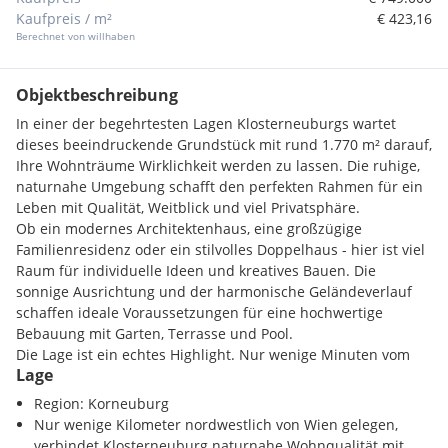
Kaufpreis / m²
€ 423,16
Berechnet von willhaben
Objektbeschreibung
In einer der begehrtesten Lagen Klosterneuburgs wartet
dieses beeindruckende Grundstück mit rund 1.770 m² darauf,
Ihre Wohnträume Wirklichkeit werden zu lassen. Die ruhige,
naturnahe Umgebung schafft den perfekten Rahmen für ein
Leben mit Qualität, Weitblick und viel Privatsphäre.
Ob ein modernes Architektenhaus, eine großzügige
Familienresidenz oder ein stilvolles Doppelhaus - hier ist viel
Raum für individuelle Ideen und kreatives Bauen. Die
sonnige Ausrichtung und der harmonische Geländeverlauf
schaffen ideale Voraussetzungen für eine hochwertige
Bebauung mit Garten, Terrasse und Pool.
Die Lage ist ein echtes Highlight. Nur wenige Minuten vom
Lage
Wiener Stadtzentrum entfernt, genießen Sie hier absolute
Ruhe, frische Luft und einen fantastischen Blick ins Grüne.
Region: Korneuburg
Radwege, Spazierpfade und die Donauauen liegen quasi vor
Nur wenige Kilometer nordwestlich von Wien gelegen,
der Haustüre - perfekt für Naturliebhaber, Sportbegeisterte
verbindet Klosterneuburg naturnahe Wohnqualität mit