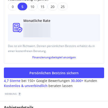
Zwischenverwertung, Irrtümer, Druckfehler und Änderungen
vorbehalten.
0
5
10
15
20
25
Der Vermittler ist als Doppelmakler tätig.
Monatliche Rate
Das ist ein Richtwert. Deinen persönlichen Bestzins erhältst du in
einer kostenfreien Beratung.
Finanzierungsbeispiel
anzeigen
Persönlichen Bestzins sichern
4,7 Sterne
bei 150+ Google Bewertungen
30.000+
Kunden
Kostenlos & unverbindlich
beraten lassen
WERBUNG
Anbieterdetails