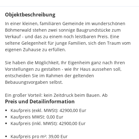
Objektbeschreibung
In einer kleinen, familiären Gemeinde im wunderschönen
Böhmerwald stehen zwei sonnige Baugrundstücke zum
Verkauf - und das zu einem noch leistbaren Preis. Eine
seltene Gelegenheit für junge Familien, sich den Traum vom
eigenen Zuhause zu erfüllen.
Sie haben die Möglichkeit, Ihr Eigenheim ganz nach Ihren
Vorstellungen zu gestalten - wie Ihr Haus aussehen soll,
entscheiden Sie im Rahmen der geltenden
Bebauungsvorgaben selbst.
Ein großer Vorteil: kein Zeitdruck beim Bauen. Ab
Preis und Detailinformation
Kaufvertragsdatum muss der Baubeginn erst innerhalb von 5
Jahren erfolgen, für die Fertigstellung haben Sie weitere 5
Kaufpreis (exkl. MWSt): 42900,00 Eur
Jahre Zeit. So bleibt genügend Spielraum für Planung,
Kaufpreis MWSt: 0,00 Eur
Finanzierung und Umsetzung.
Kaufpreis (inkl. MWSt): 42900,00 Eur
Die Lage überzeugt mit hoher Lebensqualität: Das Skigebiet
Kaufpreis pro m²: 39,00 Eur