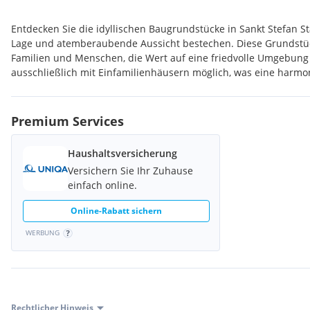
Entdecken Sie die idyllischen Baugrundstücke in Sankt Stefan St
Lage und atemberaubende Aussicht bestechen. Diese Grundstüc
Familien und Menschen, die Wert auf eine friedvolle Umgebung 
ausschließlich mit Einfamilienhäusern möglich, was eine harm
garantiert.
Nähe: Stainz, Lannach, Ligist, Mooskirchen, St. Josef, Dobl, Lieboc
Premium Services
Gute Infrastruktur, Nahversorger und Kindergarten Schule in w
Haushaltsversicherung
Versichern Sie Ihr Zuhause
einfach online.
Online-Rabatt sichern
WERBUNG
Rechtlicher Hinweis