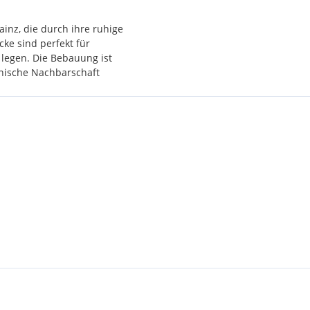
ainz, die durch ihre ruhige
ke sind perfekt für
legen. Die Bebauung ist
onische Nachbarschaft
h,
enige Minuten erreichbar