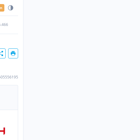
en
5.466
505556195