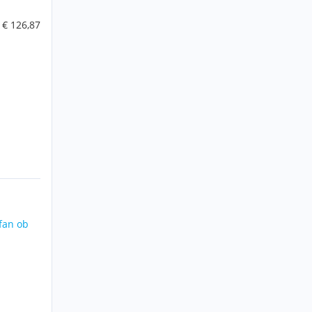
€ 126,87
fan ob