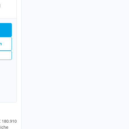
H
n
€ 180.910
liche