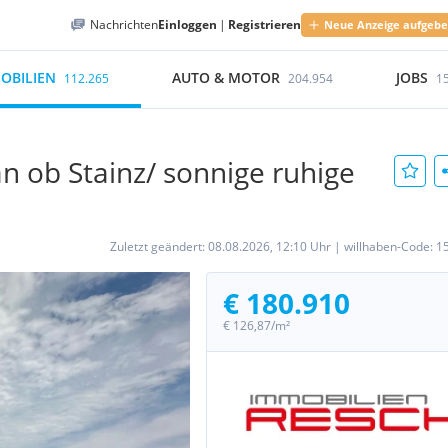
Nachrichten
Einloggen
|
Registrieren
Neue Anzeige aufgeb
OBILIEN
AUTO & MOTOR
JOBS
112.265
204.954
1
an ob Stainz/ sonnige ruhige
Zuletzt geändert:
08.08.2026, 12:10 Uhr
|
willhaben-Code:
1
€ 180.910
€ 126,87/m²