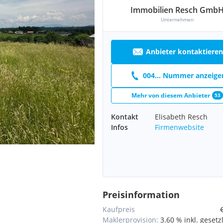
Immobilien Resch Gmb
Unternehmen
Anbieter kontaktieren
004... Nummer anzeige
Mehr von diesem Anbieter
53
Kontakt
Elisabeth Resch
Infos
Firmenwebsite
Preisinformation
Kaufpreis
Maklerprovision:
3.60 % inkl. gesetz