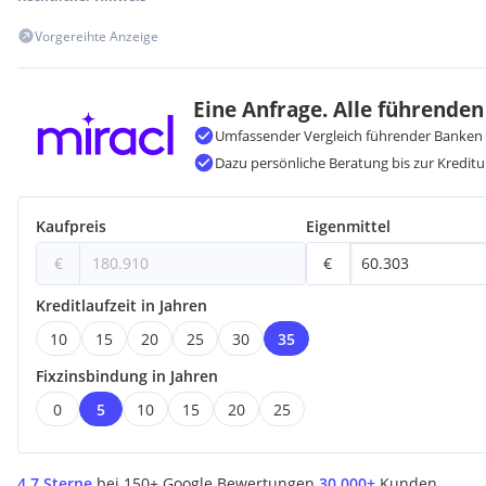
Vorgereihte Anzeige
Eine Anfrage. Alle führenden
Umfassender Vergleich führender Banken 
Dazu persönliche Beratung bis zur Kreditu
Kaufpreis
Eigenmittel
€
€
Kreditlaufzeit in Jahren
10
15
20
25
30
35
Fixzinsbindung in Jahren
0
5
10
15
20
25
4,7 Sterne
bei 150+ Google Bewertungen
30.000+
Kunden