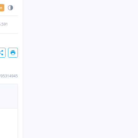
en
5.591
705314945