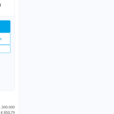
H
n
1.300.000
€ 850,79