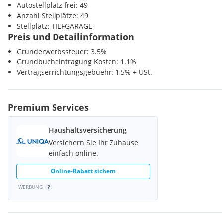
Autostellplatz frei: 49
Kinder / Schulen
Anzahl Stellplätze: 49
Schule <500m
Stellplatz: TIEFGARAGE
Kindergarten <3000m
Preis und Detailinformation
Grunderwerbssteuer: 3.5%
Nahversorgung
Grundbucheintragung Kosten: 1.1%
Supermarkt <500m
Vertragserrichtungsgebuehr: 1,5% + USt.
Bäckerei <500m
Einkaufszentrum <500m
Verkehr
Premium Services
Autobahnanschluss <5000m
Bahnhof <500m
Haushaltsversicherung
Flughafen <8500m
Versichern Sie Ihr Zuhause
einfach online.
Sonstige
Bank <500m
Online-Rabatt sichern
Post <500m
Polizei <500m
WERBUNG