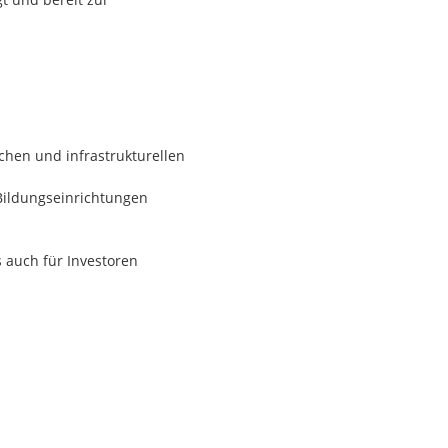
ichen und infrastrukturellen
Bildungseinrichtungen
em Parksystem)
 auch für Investoren
gerne zur Verfügung.