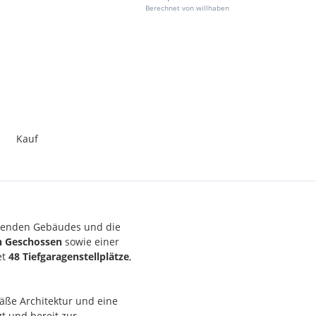
Berechnet von willhaben
Kauf
ehenden Gebäudes und die
n Geschossen
sowie einer
et
48 Tiefgaragenstellplätze
,
mäße Architektur und eine
t und bereit zur