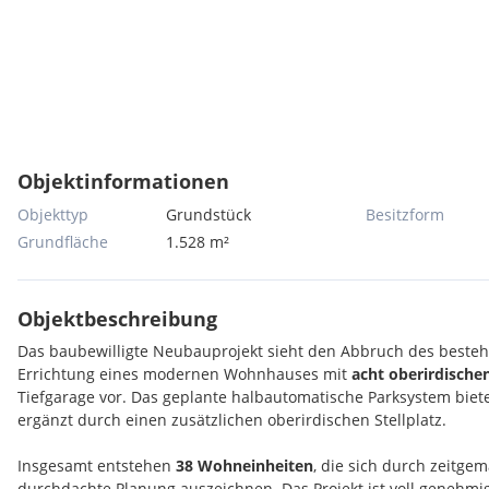
Objektinformationen
Objekttyp
Grundstück
Besitzform
Grundfläche
1.528 m²
Objektbeschreibung
Das baubewilligte Neubauprojekt sieht den Abbruch des best
Errichtung eines modernen Wohnhauses mit
acht oberirdische
Tiefgarage vor. Das geplante halbautomatische Parksystem biet
ergänzt durch einen zusätzlichen oberirdischen Stellplatz.
Insgesamt entstehen
38 Wohneinheiten
, die sich durch zeitge
durchdachte Planung auszeichnen. Das Projekt ist voll genehmig