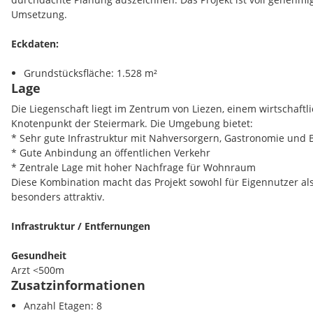
Umsetzung.
Eckdaten:
Grundstücksfläche: 1.528 m²
Lage
GFZ: max. 2,0
Nutzfläche (geplant): ca. 2.413 m²
Die Liegenschaft liegt im Zentrum von Liezen, einem wirtschaftl
Widmung: Wohngebiet
Knotenpunkt der Steiermark. Die Umgebung bietet:
Status: baubewilligt
* Sehr gute Infrastruktur mit Nahversorgern, Gastronomie und 
38 Wohnungen
* Gute Anbindung an öffentlichen Verkehr
49 Stellplätze (davon 48 TG-Stellplätze mit halbautomatisch
* Zentrale Lage mit hoher Nachfrage für Wohnraum
Erwerbsform: Asset Deal
Diese Kombination macht das Projekt sowohl für Eigennutzer als
Kaufpreis: EUR 1.300.000,-
besonders attraktiv.
Für genauere Informationen und Unterlagen stehen wir Ihnen 
Infrastruktur / Entfernungen
Gesundheit
Arzt <500m
Zusatzinformationen
Apotheke <500m
Klinik <500m
Anzahl Etagen: 8