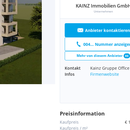
KAINZ Immobilien Gmb
Unternehmen
Anbieter kontaktieren
004... Nummer anzeige
Mehr von diesem Anbieter
86
Kontakt
Kainz Gruppe Office
Infos
Firmenwebsite
Preisinformation
Kaufpreis
€ 
Kaufpreis / m²