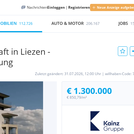
Nachrichten
Einloggen
|
Registrieren
Neue Anzeige aufgeb
OBILIEN
AUTO & MOTOR
JOBS
112.726
206.167
1
t in Liezen -
ung
Zuletzt geändert:
31.07.2026, 12:00 Uhr
|
willhaben-Code:
€ 1.300.000
€ 850,79/m²