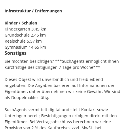
15 Minuten erreichbar.
Infrastruktur / Entfernungen
Kinder / Schulen
Kindergarten 3.45 km
Grundschule 2.45 km
Realschule 5.57 km
Gymnasium 14.65 km
Sonstiges
Hauptschule 5.43 km
Sie möchten besichtigen? ***SuchAgents ermöglicht Ihnen
Nahversorgung
kurzfristige Besichtigungen 7 Tage pro Woche***
Einkaufsmöglichkeiten 5.15 km
Gaststätten 2.05 km
Dieses Objekt wird unverbindlich und freibleibend
angeboten. Die Angaben basieren auf Informationen der
Verkehr
Eigentümer, daher übernehmen wir keine Gewähr. Wir sind
Flughafen 9.37 km
als Doppelmakler tätig.
Fernbahnhof 4.70 km
Autobahn 1.65 km
SuchAgents vermittelt digital und stellt Kontakt sowie
Bus 1.44 km
Unterlagen bereit; Besichtigungen erfolgen direkt mit den
Eigentümer. Bei Vertragsabschluss berechnen wir eine
Sonstige
Provision von 2 % des Kaufpreises zzgl. MwSt., bei