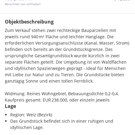
Berechnet von willhaben
Objektbeschreibung
Zum Verkauf stehen zwei rechteckige Bauparzellen mit
jeweils rund 940 m² Fläche und leichter Hanglage. Die
erforderlichen Versorgungsanschlüsse (Kanal, Wasser, Strom)
befinden sich bereits an der Grundstücksgrenze. Das
ursprüngliche Gesamtgrundstück wurde kürzlich in zwei
separate Flächen geteilt. Die Umgebung ist von Waldflächen
und idyllischen Spazierwegen geprägt - ideal für Menschen
mit Liebe zur Natur und zu Tieren. Die Grundstücke bieten
ganztägig Sonne und einen tollen Fernblick.
Widmung: Reines Wohngebiet, Bebauungsdichte 0,2-0,4.
Kaufpreis gesamt: EUR 238.000, oder einzeln jeweils
Lage
EUR 119.000.
Region: Weiz (Bezirk)
Die Liegenschaft befindet sich in absolut ruhiger, naturnaher
Das Grundstück befindet sich in einer ruhigen und
Lage - dennoch ist die Autobahn nur 5 Minuten entfernt,
idyllischen Lage.
ebenso wie Gleisdorf. Die Landeshauptstadt Graz ist in etwa