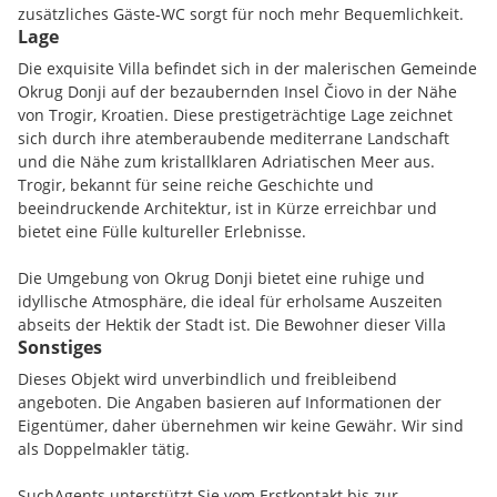
zusätzliches Gäste-WC sorgt für noch mehr Bequemlichkeit.
Lage
Der Innenbereich, detailreich gestaltet mit Stein- und
Die exquisite Villa befindet sich in der malerischen Gemeinde
Granitböden sowie großformatigen Porzellanfliessen, bietet
Okrug Donji auf der bezaubernden Insel Čiovo in der Nähe
ein einladendes Ambiente. Die Klimatisierung und die
von Trogir, Kroatien. Diese prestigeträchtige Lage zeichnet
moderne Heiztechnik über Strom gewährleisten das ganze
sich durch ihre atemberaubende mediterrane Landschaft
Jahr über ein angenehmes Raumklima.
und die Nähe zum kristallklaren Adriatischen Meer aus.
Trogir, bekannt für seine reiche Geschichte und
Eines der vielen Highlights dieser Villa ist der großzügige,
beeindruckende Architektur, ist in Kürze erreichbar und
beheizbare Pool, der einen atemberaubenden Meerblick und
bietet eine Fülle kultureller Erlebnisse.
direkt Zugang zum Meer bietet. Genießen Sie die
spektakuläre Aussicht über die gesamte Bucht. Ein weiteres
Die Umgebung von Okrug Donji bietet eine ruhige und
Plus ist die geräumige Garage mit zwei Stellplätzen und die
idyllische Atmosphäre, die ideal für erholsame Auszeiten
installierten Überwachungskameras, die ein hohes Maß an
abseits der Hektik der Stadt ist. Die Bewohner dieser Villa
Sicherheit gewährleisten.
Sonstiges
profitieren von der einzigartigen Kombination aus
Privatsphäre und der Verfügbarkeit von Annehmlichkeiten
Dieses Objekt wird unverbindlich und freibleibend
Die Villa zeichnet sich durch ihre außergewöhnliche
des täglichen Bedarfs. Einkaufsmöglichkeiten und andere
angeboten. Die Angaben basieren auf Informationen der
Bauweise aus, mit einer Fassade aus Travertin und robustem
Annehmlichkeiten des täglichen Lebens sind in unmittelbarer
Eigentümer, daher übernehmen wir keine Gewähr. Wir sind
Stahlbeton. Die Innengestaltung besticht durch Ziegelwände
Nähe und bequem erreichbar, was die Lage dieser Villa
als Doppelmakler tätig.
und Parkettböden, die einen Hauch von Eleganz verleihen.
besonders attraktiv macht.
Die PSK-Fenster und -Türen mit Aluminiumrahmen sorgen
SuchAgents unterstützt Sie vom Erstkontakt bis zur