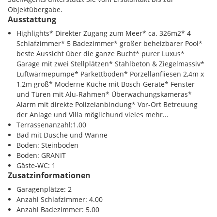
für optimale Lichtverhältnisse und unterstreichen das
Die Gegend zeichnet sich durch eine perfekte Balance
Objektübergabe.
moderne Designkonzept.
zwischen Natur und Komfort aus und bietet zahlreiche
Ausstattung
Möglichkeiten für Freizeitaktivitäten im Freien, von
Erleben Sie pure Exklusivität und den höchsten Wohnkomfort
Highlights* Direkter Zugang zum Meer* ca. 326m2* 4
entspannten Strandtagen bis hin zu sportlichen
in dieser einzigartigen Villa, die keinen Vergleich scheut. Ein
Schlafzimmer* 5 Badezimmer* großer beheizbarer Pool*
Wassersportarten. Diese Villa in Okrug Donji ist somit der
Traumhaus in privilegierter Lage, das darauf wartet, Ihr
beste Aussicht über die ganze Bucht* purer Luxus*
ideale Ort für all jene, die einen luxuriösen Lebensstil in
neuer Lebensmittelpunkt zu werden.
Garage mit zwei Stellplätzen* Stahlbeton & Ziegelmassiv*
einer wunderschönen Küstenumgebung suchen.
Luftwärmepumpe* Parkettböden* Porzellanfliesen 2,4m x
1,2m groß* Moderne Küche mit Bosch-Geräte* Fenster
und Türen mit Alu-Rahmen* Überwachungskameras*
Alarm mit direkte Polizeianbindung* Vor-Ort Betreuung
der Anlage und Villa möglichund vieles mehr...
Terrassenanzahl:1.00
Bad mit Dusche und Wanne
Boden: Steinboden
Boden: GRANIT
Gäste-WC: 1
Zusatzinformationen
Garagenplätze: 2
Anzahl Schlafzimmer: 4.00
Anzahl Badezimmer: 5.00