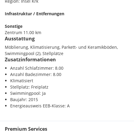
Region: Insel Krk
Obergeschoss: Drei Schlafzimmer, drei Badezimmer und eine
Terrasse.
Infrastruktur / Entfernungen
Die Außenbereiche beider Doppelhaushälften sind mit einem
Sonstige
Swimmingpool, Sonnenterrassen,
Zentrum 11.00 km
Sommerküchen/Grillbereichen und Stellplätzen ausgestattet.
Ausstattung
Möblierung, Klimatisierung, Parkett- und Keramikböden,
Die Entfernung zum Meer beträgt etwa zwei Kilometer, und
Swimmingpool (2), Stellplätze
das lebhafte Stadtzentrum von Krk ist in etwa 11 Kilometern
Zusatzinformationen
mit dem Auto erreichbar.
Anzahl Schlafzimmer: 8.00
Anzahl Badezimmer: 8.00
Klimatisiert
Stellplatz: Freiplatz
Swimmingpool: Ja
Baujahr: 2015
Energieausweis EEB-Klasse: A
Premium Services