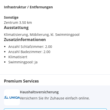
Die Distanz zum Wasser beträgt ungefähr 40 Meter. Das
Zentrum von Korčula ist in wenigen Fahrminuten erreichbar
Infrastruktur / Entfernungen
(ca. 3.500 Meter).
Sonstige
Für weiterführende Informationen und
Zentrum 3.50 km
Terminvereinbarungen stehen wir Ihnen gerne zur
Ausstattung
Verfügung.
Klimatisierung, Möblierung, kl. Swimmingpool
Zusatzinformationen
https://panorama-scouting.de | Immobilien in Kroatien | nur
Immobilien mit Meerblick und direkt am Meer
Anzahl Schlafzimmer: 2.00
Anzahl Badezimmer: 2.00
https://panorama-scouting.com | Real Estate Croatia |
Klimatisiert
Seafront Properties And Properties With Sea Views
Swimmingpool: Ja
Deutsch | English | Français | Italiano
Premium Services
Haushaltsversicherung
Versichern Sie Ihr Zuhause einfach online.