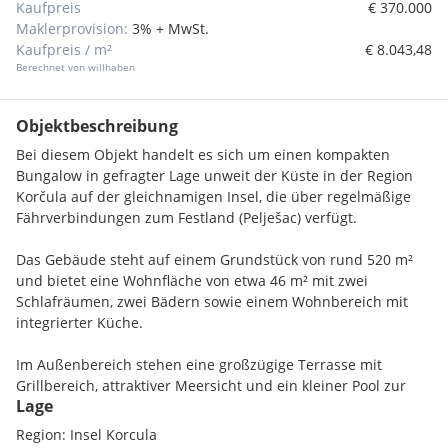
Kaufpreis
€ 370.000
Maklerprovision:
3% + MwSt.
Kaufpreis / m²
€ 8.043,48
Berechnet von willhaben
Objektbeschreibung
Bei diesem Objekt handelt es sich um einen kompakten
Bungalow in gefragter Lage unweit der Küste in der Region
Korčula auf der gleichnamigen Insel, die über regelmäßige
Fährverbindungen zum Festland (Pelješac) verfügt.
Das Gebäude steht auf einem Grundstück von rund 520 m²
und bietet eine Wohnfläche von etwa 46 m² mit zwei
Schlafräumen, zwei Bädern sowie einem Wohnbereich mit
integrierter Küche.
Im Außenbereich stehen eine großzügige Terrasse mit
Grillbereich, attraktiver Meersicht und ein kleiner Pool zur
Lage
Verfügung. Der Bungalow ist ausgestattet und klimatisiert.
Region: Insel Korcula