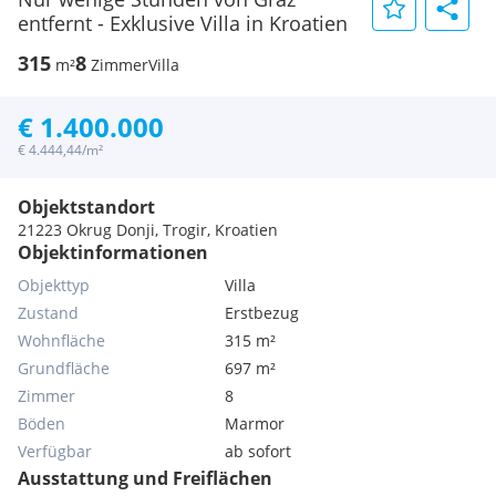
entfernt - Exklusive Villa in Kroatien
315
8
m²
Zimmer
Villa
€ 1.400.000
€ 4.444,44/m²
Objektstandort
21223 Okrug Donji, Trogir, Kroatien
Objektinformationen
Objekttyp
Villa
Zustand
Erstbezug
Wohnfläche
315 m²
Grundfläche
697 m²
Zimmer
8
Böden
Marmor
Verfügbar
ab sofort
Ausstattung und Freiflächen