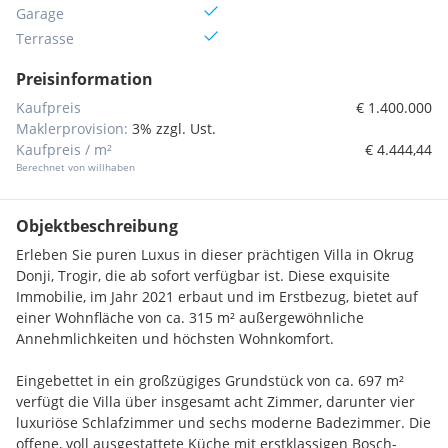
Garage
Terrasse
Preisinformation
Kaufpreis
€ 1.400.000
Maklerprovision:
3% zzgl. Ust.
Kaufpreis / m²
€ 4.444,44
Berechnet von willhaben
Objektbeschreibung
Erleben Sie puren Luxus in dieser prächtigen Villa in Okrug
Donji, Trogir, die ab sofort verfügbar ist. Diese exquisite
Immobilie, im Jahr 2021 erbaut und im Erstbezug, bietet auf
einer Wohnfläche von ca. 315 m² außergewöhnliche
Annehmlichkeiten und höchsten Wohnkomfort.
Eingebettet in ein großzügiges Grundstück von ca. 697 m²
verfügt die Villa über insgesamt acht Zimmer, darunter vier
luxuriöse Schlafzimmer und sechs moderne Badezimmer. Die
offene, voll ausgestattete Küche mit erstklassigen Bosch-