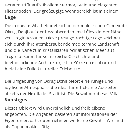
Geräten trifft auf stilvollem Marmor, Stein und eleganten
Fliesenböden. Der großzügige Wohnbereich ist mit einem
Lage
Kamin und einer Klimaanlage ausgestattet, die zu jeder
Jahreszeit für ein angenehmes Raumklima sorgen.
Die exquisite Villa befindet sich in der malerischen Gemeinde
Okrug Donji auf der bezaubernden Insel Čiovo in der Nähe
Besondere Highlights dieser Villa sind der beheizbare Pool,
von Trogir, Kroatien. Diese prestigeträchtige Lage zeichnet
von dem aus Sie die beste Aussicht über die gesamte Bucht
sich durch ihre atemberaubende mediterrane Landschaft
genießen können, sowie der direkte Zugang zum Meer. Für
und die Nähe zum kristallklaren Adriatischen Meer aus.
Ihre Sicherheit und Privatsphäre sind Überwachungskameras
Trogir, bekannt für seine reiche Geschichte und
bereits installiert. Die Architektur beeindruckt durch
beeindruckende Architektur, ist in Kürze erreichbar und
hochwertige Materialien wie Stahlbeton und eine Fassade
bietet eine Fülle kultureller Erlebnisse.
aus Travertin, während das Interieur mit Ziegelbauweise,
Parkett und großformatigen Porzellanfliesen besticht.
Die Umgebung von Okrug Donji bietet eine ruhige und
idyllische Atmosphäre, die ideal für erholsame Auszeiten
Zwei Stellplätze in der großzügigen Garage runden dieses
abseits der Hektik der Stadt ist. Die Bewohner dieser Villa
exklusive Angebot ab. Hier trifft stilvolle Eleganz auf perfekte
Sonstiges
profitieren von der einzigartigen Kombination aus
Funktionalität - entdecken Sie ein Zuhause, das keine
Privatsphäre und der Verfügbarkeit von Annehmlichkeiten
Dieses Objekt wird unverbindlich und freibleibend
Wünsche offenlässt.
des täglichen Bedarfs. Einkaufsmöglichkeiten und andere
angeboten. Die Angaben basieren auf Informationen der
Annehmlichkeiten des täglichen Lebens sind in unmittelbarer
Eigentümer, daher übernehmen wir keine Gewähr. Wir sind
Nähe und bequem erreichbar, was die Lage dieser Villa
als Doppelmakler tätig.
besonders attraktiv macht.