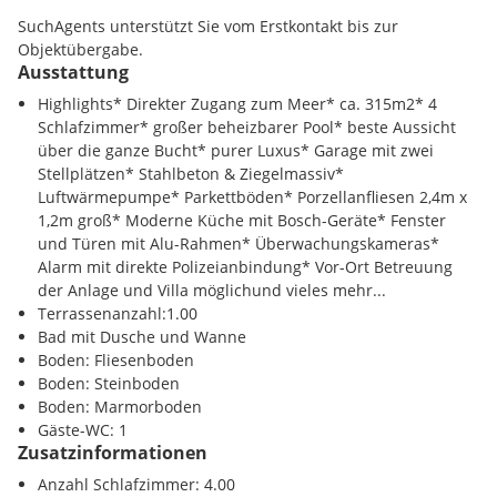
SuchAgents unterstützt Sie vom Erstkontakt bis zur
Die Gegend zeichnet sich durch eine perfekte Balance
Objektübergabe.
zwischen Natur und Komfort aus und bietet zahlreiche
Ausstattung
Möglichkeiten für Freizeitaktivitäten im Freien, von
Highlights* Direkter Zugang zum Meer* ca. 315m2* 4
entspannten Strandtagen bis hin zu sportlichen
Schlafzimmer* großer beheizbarer Pool* beste Aussicht
Wassersportarten. Diese Villa in Okrug Donji ist somit der
über die ganze Bucht* purer Luxus* Garage mit zwei
ideale Ort für all jene, die einen luxuriösen Lebensstil in
Stellplätzen* Stahlbeton & Ziegelmassiv*
einer wunderschönen Küstenumgebung suchen.
Luftwärmepumpe* Parkettböden* Porzellanfliesen 2,4m x
1,2m groß* Moderne Küche mit Bosch-Geräte* Fenster
Infrastruktur / Entfernungen
und Türen mit Alu-Rahmen* Überwachungskameras*
Alarm mit direkte Polizeianbindung* Vor-Ort Betreuung
Nahversorgung
der Anlage und Villa möglichund vieles mehr...
Einkaufsmöglichkeiten 500.00 km
Terrassenanzahl:1.00
Bad mit Dusche und Wanne
Verkehr
Boden: Fliesenboden
Flughafen 15000.00 km
Boden: Steinboden
Boden: Marmorboden
Sonstige
Gäste-WC: 1
Zentrum 300.00 km
Zusatzinformationen
Anzahl Schlafzimmer: 4.00