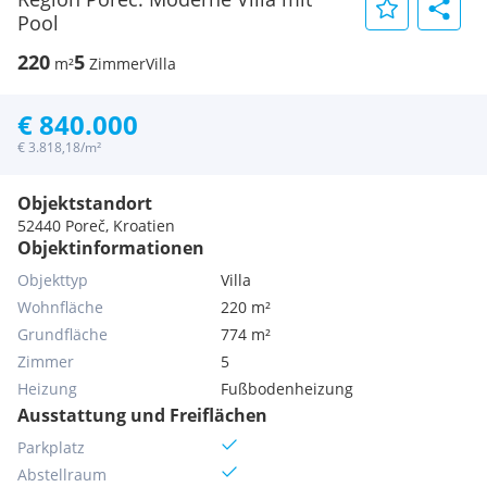
Pool
220
5
m²
Zimmer
Villa
€ 840.000
€ 3.818,18/m²
Objektstandort
52440 Poreč, Kroatien
Objektinformationen
Objekttyp
Villa
Wohnfläche
220 m²
Grundfläche
774 m²
Zimmer
5
Heizung
Fußbodenheizung
Ausstattung und Freiflächen
Parkplatz
Abstellraum