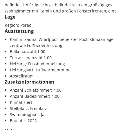
befindet. Im Erdgeschoss befindet sich ein großzügiges
Wohnzimmer mit Kamin und großen Fensterfronten, eine
Lage
Küche mit Esszimmer, ein Schlafzimmer mit eigenem
Badezimmer und eine überdachte Terrasse. Außerdem gibt
Region: Porec
es einen Heizungsraum, eine Waschküche und einen
Ausstattung
Abstellraum.
Kamin, Sauna, Whirlpool, beheizter Pool, Klimaanlage,
zentrale Fußbodenheizung
Im Obergeschoss gibt es drei Schlafzimmer, drei
Balkonanzahl:1.00
Badezimmer, eine Terrasse mit bereits vorhandenen
Terrassenanzahl:1.00
Anschlüssen für einen Jacuzzi sowie einen Wellnessbereich
Heizung: Fussbodenheizung
mit Dusche und einer vorgesehenen Sauna.
Heizungsart: Luftwärmepumpe
Abstellraum
Zusätzliche Ausstattungsmerkmale umfassen
Zusatzinformationen
Fußbodenheizung, eine Wärmepumpe, einen beheizten Pool
mit einer Größe von 30 m2, eine Sonnenterrasse und eine
Anzahl Schlafzimmer: 4.00
Außendusche.
Anzahl Badezimmer: 4.00
Klimatisiert
Stellplatz: Freiplatz
Swimmingpool: Ja
Baujahr: 2022