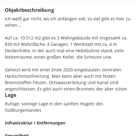
Objektbeschreibung
Ich weiß gar nicht, wo ich anfangen soll, so viel gibt es hier zu
sehen....
Auf ca. 10.512 m2 gibt es 3 Wohngebäude mit insgesamt ca.
830 m3 Wohnfläche, 4 Garagen, 1 Werkstatt mit ca. 4 m
Deckenhöhe, in der auch mal eine Hebebühne stand, viele
Nebenräume, einen großen Keller, die Scheune usw.
Geheizt wird mit einer Ende 2020 eingebauten, zentralen
Hackschnitzelheizung. Man kann aber auch mit festen
Brennstoffen heizen. Ortswasserleitung und Kanal sind
angeschlossen. Es gibt auch einen Brunnen, der aber schon
Lage
lange nicht mehr in Betrieb ist.
Ruhige, sonnige Lage in den sanften Hügeln des
Jetzt wird es spannend und umfangreich, aber ich halte mich
Südburgenlandes
kurz:
Infrastruktur / Entfernungen
Haus 1 mit ca. 130 m2: erbaut ca. 1961, umgebaut in 2019,
sehr modern und mit offenem Kamin im Wohnzimmer.
Gesundheit