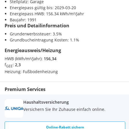
Stellplatz: Garage
Der Vermittler ist als Doppelmakler tätig.
Energiepass gültig bis: 2029-03-20
Energiepass HWB: 156.34 kWh/m²/Jahr
Nutzen Sie die einmalige Gelegenheit, diese Immobilie zu
Baujahr: 1991
Preis und Detailinformation
besichtigen – sehen und erleben ist sehr viel
eindrucksvoller!
Grunderwerbssteuer: 3.5%
Eine Besichtigung ist kostenfrei und unverbindlich, und gibt
Grundbucheintragung Kosten: 1.1%
Ihnen einen unverfälschten Eindruck von der Immobilie.
Gerne unterstütze ich Sie auch bei der Finanzierung sowie
Energieausweis/Heizung
beim Verkauf/Vermietung Ihrer Immobilie.
HWB (kWh/m²/Jahr):
156,34
f
:
2,3
GEE
Heizung:
Fußbodenheizung
Premium Services
Haushaltsversicherung
Versichern Sie Ihr Zuhause einfach online.
Online-Rabatt sichern