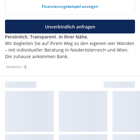
in ca. 10 Minuten.
Finanzierungsbeispiel
anzeigen
Wir weisen darauf hin, dass zwischen dem Vermittler und
dem zu vermittelnden Dritten ein familiäres oder
Unverbindlich anfragen
wirtschaftliches Naheverhältnis besteht.
Persönlich. Transparent. In Ihrer Nähe.
Wir begleiten Sie auf Ihrem Weg zu den eigenen vier Wänden
Der Vermittler ist als Doppelmakler tätig.
– mit individueller Beratung in Niederösterreich und Wien.
Die zuhause ankommen Bank.
WERBUNG