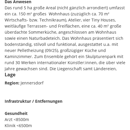
Das Anwesen
Das rund 5 ha große Areal (nicht gänzlich arrondiert) umfasst
ein ca. 150 mᒾ großes Wohnhaus (zuzüglich ca. 70 mᒾ
Wirtschafts- bzw. Technikraum), Atelier, vier Tiny Houses,
weitläufige Terrassen- und Freiflächen, eine ca. 40 mᒾ große
überdachte Sommerküche, angeschlossen am Wohnhaus
sowie einen Naturbadeteich. Das Wohnhaus präsentiert sich
bodenständig, stilvoll und funktional, ausgestattet u.a. mit
neuer Pelletheizung (09/25), großzügiger Küche und
Kaminzimmer. Zum Ensemble gehört ein Skulpturenpark mit
rund 30 Werken internationaler Künstler:innen, die über viele
Jahre gewachsen sind. Die Liegenschaft samt Ländereien,
Lage
Tiny Houses, Skulpturenpark und Außenanlagen steht zum
Verkauf und bietet eine außergewöhnliche Kombination aus
Region:
Jennersdorf
privatem Wohnen, künstlerischem Ambiente und naturnaher
Lage.
Infrastruktur / Entfernungen
Gesundheit
Die wichtigsten Eckdaten
Arzt <8500m
Wohnhaus: ca. 150 m² Wohnfläche; zwei Schlafzimmer,
Klinik <6500m
zwei Badezimmer (eines mit Badewanne); große Küche mit