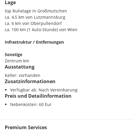
Lage
- barrierefrei
- renoviert
top Ruhelage in Großmutschen
- gepflegter Zustand
ca. 4,5 km von Lutzmannsburg
- kleiner Erdkeller
ca. 6 km von Oberpullendorf
- Nebengebäude
ca. 100 km (1 Auto-Stunde) von Wien
- und, und, und...
Infrastruktur / Entfernungen
Interessiert? Kontaktieren Sie uns für eine unverbindliche
Sonstige
Besichtigung  auch Online-Besichtigung möglich!
Zentrum km
Ausstattung
Nichts Passendes gefunden? Über 200 weitere Angebote
Keller: vorhanden
unter: www.betterhomes.at - der Immobilienfairmittler
Zusatzinformationen
Selber eine Immobilie zu vermarkten?
Verfügbar ab: Nach Vereinbarung
Preis und Detailinformation
Profitieren Sie von unserem Know-how:
https://www.betterhomes.at/de/profitieren
Nebenkosten: 60 Eur
Sie möchten eine Immobilie schätzen lassen?
Erfahren Sie jetzt ihren Wert über unsere Gratis-Schätzung,
Premium Services
sofort und unverbindlich!