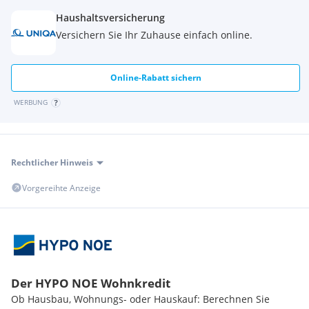
https://www.betterhomes.at/de/knowledge/estimation
Haushaltsversicherung
*** Der Eigentümer wurde aufgefordert, den Energieausweis
Versichern Sie Ihr Zuhause einfach online.
vorzulegen. ***
Online-Rabatt sichern
WERBUNG
Rechtlicher Hinweis
Vorgereihte Anzeige
Der HYPO NOE Wohnkredit
Ob Hausbau, Wohnungs- oder Hauskauf: Berechnen Sie