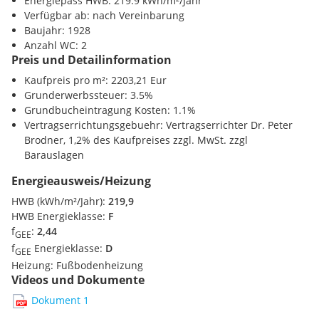
Energiepass HWB: 219.9 kWh/m²/Jahr
Verfügbar ab: nach Vereinbarung
Kaufnebenkosten:
Baujahr: 1928
Anzahl WC: 2
Preis und Detailinformation
Konsumenteninformation:
Kaufpreis pro m²: 2203,21 Eur
Gerne möchten wir Sie darüber informieren, dass wir seit 13.
Grunderwerbssteuer: 3.5%
Juni 2014, aufgrund einer neuen EU-Richtlinie, Unterlagen
Grundbucheintragung Kosten: 1.1%
und Informationen erst dann zusenden können, wenn Sie
Vertragserrichtungsgebuehr: Vertragserrichter Dr. Peter
schriftlich bestätigen, dass Sie unser sofortiges Tätigwerden
Brodner, 1,2% des Kaufpreises zzgl. MwSt. zzgl
wünschen und über Ihre Rücktrittsrechte aufgeklärt wurden.
Barauslagen
Datenschutzinformation für Interessenten und Kunden:
Energieausweis/Heizung
Die ab 25. Mai 2018 in Kraft getretene
HWB (kWh/m²/Jahr):
219,9
Datenschutzgrundverordnung dient zur Wahrung Ihrer
HWB Energieklasse:
F
Privatsphäre, welche für uns einen besonders hohen
f
:
2,44
Stellenwert einnimmt. Der Schutz von personenbezogenen
GEE
f
Energieklasse:
D
Daten ist uns wichtig und auch gesetzlich gefordert. Die
GEE
Verarbeitung Ihrer personenbezogenen Daten erfolgt nach
Heizung:
Fußbodenheizung
Videos und Dokumente
den datenschutzrechtlichen Bestimmungen - siehe auch
unsere Webseite
www.kokron-immobilien.at
.
Dokument 1