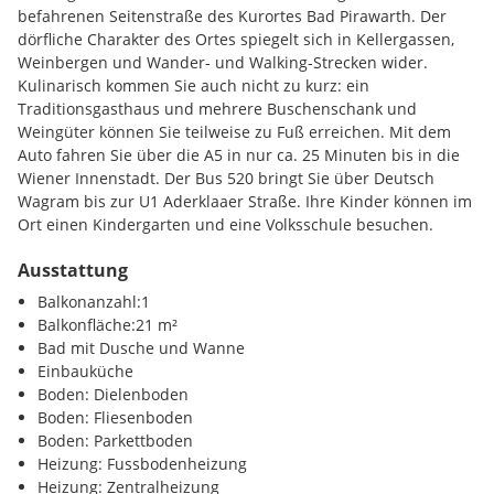
ausgebauten Kellerbereich. Heizung und Warmwasser
befahrenen Seitenstraße des Kurortes Bad Pirawarth. Der
werden über eine Brennwerttherme und eine
dörfliche Charakter des Ortes spiegelt sich in Kellergassen,
Luftwärmepumpe zur Verfügung gestellt.
Weinbergen und Wander- und Walking-Strecken wider.
Kulinarisch kommen Sie auch nicht zu kurz: ein
️
Gesamtnutzfläche WOHNHAUS: ca. 244,86 m²
Traditionsgasthaus und mehrere Buschenschank und
️
Gesamtnutzfläche Wohnhaus+Keller und Zubau: ca. 333,23
Weingüter können Sie teilweise zu Fuß erreichen. Mit dem
m²
Auto fahren Sie über die A5 in nur ca. 25 Minuten bis in die
Wiener Innenstadt. Der Bus 520 bringt Sie über Deutsch
Die Vertragserrichtung und Treuhandschaft ist an
BRODNER
Wagram bis zur U1 Aderklaaer Straße. Ihre Kinder können im
Rechtsanwalt GmbH, FN 370587 g, Dornbacher Straße 23,
Ort einen Kindergarten und eine Volksschule besuchen.
1170 Wien
"
gebunden.
Ausstattung
Region:
Wien
Besichtigungen
Balkonanzahl:1
Balkonfläche:21 m²
Hat diese Immobilie Ihr Interesse geweckt?
Ich freue mich
Infrastruktur / Entfernungen
Bad mit Dusche und Wanne
auf Ihre Anfrage! Für weitere Fragen stehe ich Ihnen gerne
Einbauküche
jederzeit zur Verfügung! Lediglich Anfragen mit
Gesundheit
Boden: Dielenboden
vollständigem Namen, einer Telefonnummer sowie einer E-
Arzt <2000m
Boden: Fliesenboden
Mail-Adresse können unsererseits bearbeitet werden. Die
Apotheke <3500m
Boden: Parkettboden
von uns bereitgestellten Informationen beruhen auf Angaben
Klinik <10000m
Heizung: Fussbodenheizung
des Abgebers. Für die Richtigkeit und Vollständigkeit der
Heizung: Zentralheizung