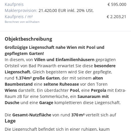
Kaufpreis
€ 595.000
Maklerprovision:
21.420,00 EUR inkl. 20% USt.
Kaufpreis / m²
€ 2.203,21
Berechnet von willhaben
Objektbeschreibung
Großzügige Liegenschaft nahe Wien mit Pool und
gepflegtem Garten!
In diesem, von
Villen und Einfamilienhäusern
geprägten
Ortsteil von Bad Pirawarth erwartet Sie diese
besondere
Liegenschaft.
Gleich begeistern wird Sie der gepflegte,
rund
1.374m² große Garten
,
der mit seinem
alten
Baumbestand
eine
seltene Ruheoase
vor den Toren
Wiens
darstellt. Ein überdachter
Pool,
eine
Pergola
mit Extra-
Raum zB für eine Sommerküche
,
ein
Saunaraum mit
Dusche
und eine
Garage
komplettieren diese Liegenschaft.
Die
Gesamt-Nutzfläche
von rund
370 m²
verteilt sich auf
Lage
6 Zimmer
, einem
Clubraum
und mehreren Nebenräumen.
Das Wohnhaus gliedert sich in
zwei Etagen
sowie einen
Die Liegenschaft befindet sich in einer ruhigen, kaum