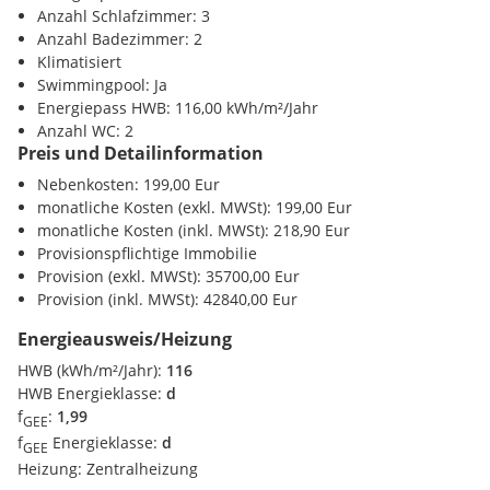
entdecken Sie das Potenzial dieser seltenen Marchfeld-
Anzahl Schlafzimmer: 3
Liegenschaft.
Anzahl Badezimmer: 2
Klimatisiert
Swimmingpool: Ja
Energiepass HWB: 116,00 kWh/m²/Jahr
Anzahl WC: 2
Preis und Detailinformation
Nebenkosten: 199,00 Eur
monatliche Kosten (exkl. MWSt): 199,00 Eur
monatliche Kosten (inkl. MWSt): 218,90 Eur
Provisionspflichtige Immobilie
Provision (exkl. MWSt): 35700,00 Eur
Provision (inkl. MWSt): 42840,00 Eur
Energieausweis/Heizung
HWB (kWh/m²/Jahr):
116
HWB Energieklasse:
d
f
:
1,99
GEE
f
Energieklasse:
d
GEE
Heizung:
Zentralheizung