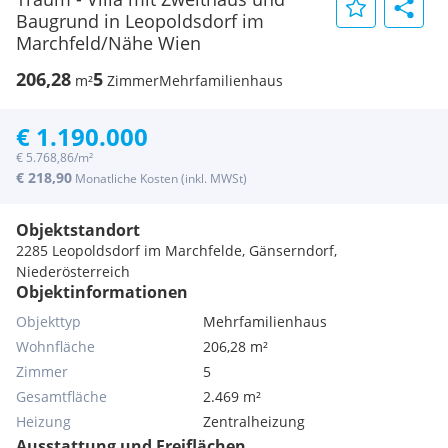
Baugrund in Leopoldsdorf im
Marchfeld/Nähe Wien
206,28
5
m²
Zimmer
Mehrfamilienhaus
€ 1.190.000
€ 5.768,86/m²
€ 218,90
Monatliche Kosten (inkl. MWSt)
Objektstandort
2285 Leopoldsdorf im Marchfelde, Gänserndorf,
Niederösterreich
Objektinformationen
Objekttyp
Mehrfamilienhaus
Wohnfläche
206,28 m²
Zimmer
5
Gesamtfläche
2.469 m²
Heizung
Zentralheizung
Ausstattung und Freiflächen