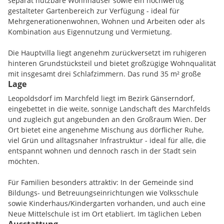
separat nutzbare Wohnhäuser sowie ein hochwertig
gestalteter Gartenbereich zur Verfügung - ideal für
Mehrgenerationenwohnen, Wohnen und Arbeiten oder als
Kombination aus Eigennutzung und Vermietung.
Die Hauptvilla liegt angenehm zurückversetzt im ruhigeren
hinteren Grundstücksteil und bietet großzügige Wohnqualität
mit insgesamt drei Schlafzimmern. Das rund 35 m² große
Lage
Zimmer im Dachgeschoss lässt sich bei Bedarf auch als
eigenständige Einheit nutzen; ein weiteres Schlafzimmer, ein
Leopoldsdorf im Marchfeld liegt im Bezirk Gänserndorf,
Badezimmer mit WC sowie zusätzlicher Stauraum runden
eingebettet in die weite, sonnige Landschaft des Marchfelds
diese Ebene ab. Im Erdgeschoss empfängt Sie ein
und zugleich gut angebunden an den Großraum Wien. Der
repräsentativer Eingangsbereich, anschließend begeistert
Ort bietet eine angenehme Mischung aus dörflicher Ruhe,
das großzügige Wohnzimmer mit Kachelofen. Die
viel Grün und alltagsnaher Infrastruktur - ideal für alle, die
abgetrennte Küche mit kleinem Essbereich ergänzt das
entspannt wohnen und dennoch rasch in der Stadt sein
Raumangebot ebenso wie das große Speisezimmer mit
möchten.
offenem Kamin und integrierter Bar. Ein weiteres
Schlafzimmer mit Badezimmer (Badewanne und Dusche), ein
Für Familien besonders attraktiv: In der Gemeinde sind
separates WC sowie ein geräumiges Büro schaffen flexible
Bildungs- und Betreuungseinrichtungen wie Volksschule
Nutzungsmöglichkeiten. Hochwertige Tischlereinbauten und
sowie Kinderhaus/Kindergarten vorhanden, und auch eine
die Vollunterkellerung unterstreichen den Anspruch dieser
Neue Mittelschule ist im Ort etabliert. Im täglichen Leben
Immobilie; beheizt wird aktuell mittels Gas.