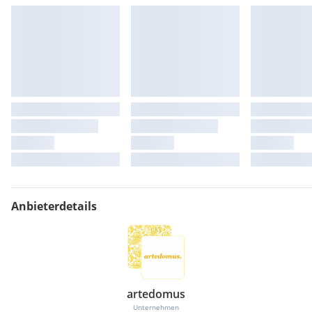
Kindergärten, Volksschule, Neue Mittelschule und
Gymnasium befinden sich in der Stadt. Weitere Schulen sind
per Bahn oder Busverbindungen in Wien oder Wolkersdorf
leicht erreichbar.
Vom Grundstück aus sind der Bahnhof Gerasdorf mit dem
Fahrrad in 5 Minuten und die U1-Station Leopoldau in 10
Minuten erreichbar.
Nahversorger (Spar-Supermarkt, Apotheke, Fleischerei u.
Feinkost, Post u. Polizei) befinden sich in Gehnähe.
Zahlreiche Sport-u. Freizeitvereine fördern Geist, Gesundheit
und das gesellschaftliche Zusammenleben in der Stadt.
Umfassende Einkaufsmöglichkeiten finden sich im nahen
Shoppingcenter G3, Wolkersdorf oder im nahen Wien.
Anbieterdetails
artedomus
Unternehmen