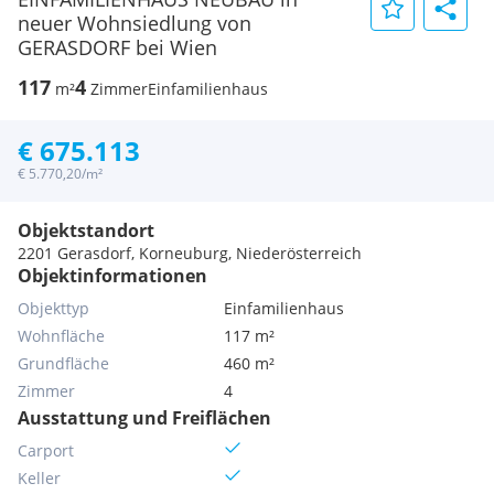
neuer Wohnsiedlung von
GERASDORF bei Wien
117
4
m²
Zimmer
Einfamilienhaus
€ 675.113
€ 5.770,20/m²
Objektstandort
2201 Gerasdorf, Korneuburg, Niederösterreich
Objektinformationen
Objekttyp
Einfamilienhaus
Wohnfläche
117 m²
Grundfläche
460 m²
Zimmer
4
Ausstattung und Freiflächen
Carport
Keller