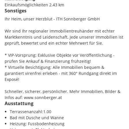
Gestaltung
Einkaufsmöglichkeiten 2.43 km
* Garage im Haus mit direktem Zugang sowie zusätzliche
Sonstiges
Gaststätten 1.46 km
Nutzflächen im Keller
Ihr Heim, unser Herzblut - ITH Sonnberger GmbH
Verkehr
Ein Haus, das Raum zum Leben bietet - heute und in Zukunft.
Autobahn 5.09 km
Wir sind Ihr regionaler Immobilientreuhänder mit echter
Marktkenntnis und Leidenschaft. Jede unserer Immobilien ist
geprüft, bewertet und ein echter Mehrwert für Sie.
* VIP-Vorsprung: Exklusive Objekte vor Veröffentlichung -
prüfen Sie Ankauf & Finanzierung frühzeitig!
* Virtuelle Besichtigung: Alle Immobilien bequem &
garantiert virenfrei erleben - mit 360° Rundgang direkt im
Exposé!
Schneller, sicherer, persönlicher. Mehr Immobilien, Bilder &
Infos auf: www.sonnberger.at
Ausstattung
Terrassenanzahl:1.00
Bad mit Dusche und Wanne
Heizung: Fussbodenheizung