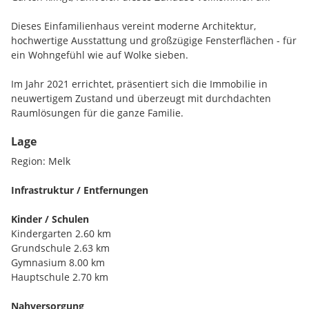
Dieses Einfamilienhaus vereint moderne Architektur,
hochwertige Ausstattung und großzügige Fensterflächen - für
ein Wohngefühl wie auf Wolke sieben.
Im Jahr 2021 errichtet, präsentiert sich die Immobilie in
neuwertigem Zustand und überzeugt mit durchdachten
Raumlösungen für die ganze Familie.
Lage
Von der Küche aus behalten Sie den Garten stets im Blick -
ideal, wenn die Kinder draußen spielen. Die ruhige
Region: Melk
Umgebung ohne Durchzugsverkehr schafft zusätzlich ein
entspanntes und sicheres Wohngefühl.
Infrastruktur / Entfernungen
* Offener Wohn- und Essbereich mit großen Fensterflächen
Kinder / Schulen
und direktem Zugang zur überdachten Terrasse
Kindergarten 2.60 km
* 6 Zimmer - flexibel nutzbar für Familie, Homeoffice oder
Grundschule 2.63 km
Gäste
Gymnasium 8.00 km
* Moderne Wärmepumpe mit Fußbodenheizung und
Hauptschule 2.70 km
zusätzlichem Kachelofen
* Großzügiger Garten mit viel Platz für Freizeit, Ruhe und
Nahversorgung