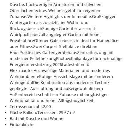
Dusche, hochwertigen Armaturen und stilvollen
Oberflächen echtes Wellnessgefühl im eigenen
Zuhause.Weitere Highlights der Immobilie:Großzügiger
Wintergarten als zusätzlicher Wohn- und
RückzugsbereichSonnige Gartenterrasse mit
WhirlpoolLiebevoll angelegter Garten mit hoher
PrivatsphäreOffener Galeriebereich ideal für Homeoffice
oder FitnessZwei Carport-Stellplätze direkt am
HausPraktisches GartengerätehausZentralheizung mit
moderner PelletheizungPhotovoltaikanlage für nachhaltige
Energieunterstützung 2026Ladestation für
ElektroautosHochwertige Materialien und modernes
WohnambienteRuhige Aussichtslage mit besonderem
WohngefühlDie Kombination aus moderner Technik,
gepflegter Ausstattung und außergewöhnlichem
Außenbereich schafft ein Zuhause mit langfristiger
Wohnqualität und hoher Alltagstauglichkeit.
Terrassenanzahl:2.00
Fläche Balkon/Terrassen: 29,67 m²
Bad mit Dusche und Wanne
Einbauküche