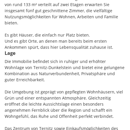
von rund 133 m² verteilt auf zwei Etagen erwarten Sie
insgesamt fünf gut geschnittene Zimmer, die vielfältige
Nutzungsmöglichkeiten für Wohnen, Arbeiten und Familie
bieten.
Es gibt Häuser, die einfach nur Platz bieten.
Und es gibt Orte, an denen man bereits beim ersten
Ankommen spürt, dass hier Lebensqualität zuhause ist.
Lage
Dieses außergewöhnlich gepflegte Einfamilienhaus in
Die Immobilie befindet sich in ruhiger und erhöhter
erhöhter Aussichtslage von Ternitz-Dunkelstein verbindet
Wohnlage von Ternitz-Dunkelstein und bietet eine gelungene
modernes Wohnen, stilvolle Architektur und private
Kombination aus Naturverbundenheit, Privatsphäre und
Rückzugsorte zu einem Zuhause mit besonderer
guter Erreichbarkeit.
Ausstrahlung.
Die Umgebung ist geprägt von gepflegten Wohnhäusern, viel
Auf rund 133 m² Wohnfläche entfaltet sich ein Wohnkonzept,
Grün und einer entspannten Atmosphäre. Gleichzeitig
das Offenheit, Komfort und Alltagstauglichkeit harmonisch
eröffnet die leichte Aussichtslage einen besonders
vereint. Helle Räume, hochwertige Materialien und zahlreiche
angenehmen Fernblick über die Region und schafft ein
liebevoll gestaltete Details schaffen eine Atmosphäre, die
Wohngefühl, das Ruhe und Offenheit perfekt verbindet.
gleichzeitig modern, warm und einladend wirkt.
Das Zentrum von Ternitz sowie Einkaufsmöglichkeiten des