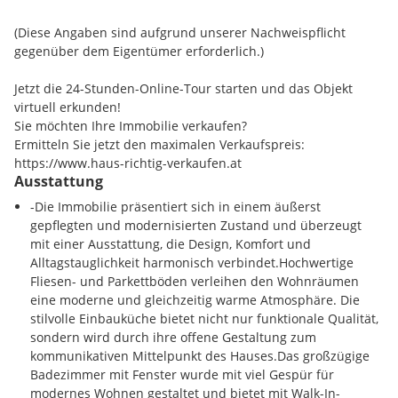
sowie gemütliche Rückzugsbereiche schaffen eine seltene
Gymnasium 5.36 km
Kombination aus moderner Wohnqualität und naturnahem
Hauptschule 23.12 km
(Diese Angaben sind aufgrund unserer Nachweispflicht
Lebensgefühl.
gegenüber dem Eigentümer erforderlich.)
Nahversorgung
Besonders attraktiv wirkt auch der offene Galeriebereich im
Einkaufsmöglichkeiten 1.13 km
Jetzt die 24-Stunden-Online-Tour starten und das Objekt
Obergeschoss, der sich ideal als Homeoffice, Fitnessbereich
Gaststätten 0.85 km
virtuell erkunden!
oder kreativer Rückzugsort nutzen lässt - perfekt für
Sie möchten Ihre Immobilie verkaufen?
modernes Wohnen mit flexiblen Lebenskonzepten.
Verkehr
Ermitteln Sie jetzt den maximalen Verkaufspreis:
Flughafen 21.18 km
https://www.haus-richtig-verkaufen.at
Ein Haus für Menschen, die Ruhe, Stil und Qualität suchen
Fernbahnhof 1.25 km
Ausstattung
und dabei nicht auf moderne Ausstattung, Privatsphäre und
Autobahn 4.26 km
eine gute Infrastruktur verzichten möchten.
-Die Immobilie präsentiert sich in einem äußerst
Bus 0.14 km
gepflegten und modernisierten Zustand und überzeugt
mit einer Ausstattung, die Design, Komfort und
Sonstige
Alltagstauglichkeit harmonisch verbindet.Hochwertige
Zentrum 1.00 km
Fliesen- und Parkettböden verleihen den Wohnräumen
eine moderne und gleichzeitig warme Atmosphäre. Die
stilvolle Einbauküche bietet nicht nur funktionale Qualität,
sondern wird durch ihre offene Gestaltung zum
kommunikativen Mittelpunkt des Hauses.Das großzügige
Badezimmer mit Fenster wurde mit viel Gespür für
modernes Wohnen gestaltet und bietet mit Walk-In-